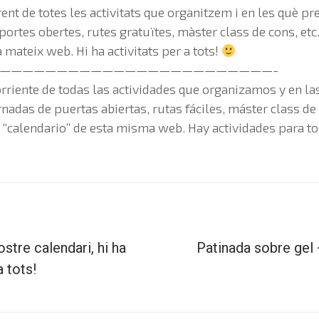
rent de totes les activitats que organitzem i en les què pre
portes obertes, rutes gratuïtes, màster class de cons, etc
 mateix web. Hi ha activitats per a tots!
————————————————————————-
corriente de todas las actividades que organizamos y en las
rnadas de puertas abiertas, rutas fáciles, máster class de 
 “calendario” de esta misma web. Hay actividades para t
ostre calendari, hi ha
Patinada sobre gel
a tots!