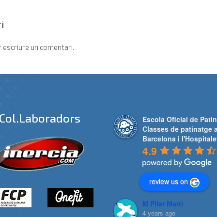
i
 escriure un comentari.
Col.laboradors
Escola Oficial de Patin
Classes de patinatge 
Barcelona i l'Hospitale
4.9
review us on
M Pilar Marti
4 years ago