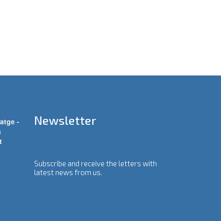
Newsletter
atge -
a
t
Subscribe and receive the letters with
latest news from us.