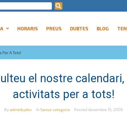
LA
HORARIS
PREUS
DUBTES
BLOG
TEN
s Per A Tots!
ulteu el nostre calendari, 
activitats per a tots!
By
adminbydev
In
Sense categoria
Posted
desembre 15, 2009