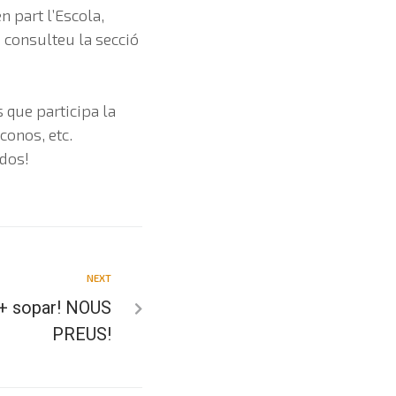
n part l’Escola,
. consulteu la secció
 que participa la
conos, etc.
odos!
NEXT
 + sopar! NOUS
PREUS!