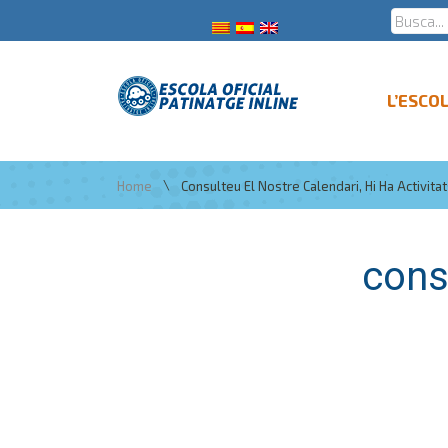
L’ESCO
\
Home
Consulteu El Nostre Calendari, Hi Ha Activitat
cons