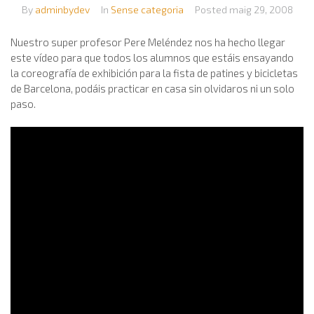
By
adminbydev
In
Sense categoria
Posted
maig 29, 2008
Nuestro super profesor Pere Meléndez nos ha hecho llegar
este vídeo para que todos los alumnos que estáis ensayando
la coreografía de exhibición para la fista de patines y bicicletas
de Barcelona, podáis practicar en casa sin olvidaros ni un solo
paso.