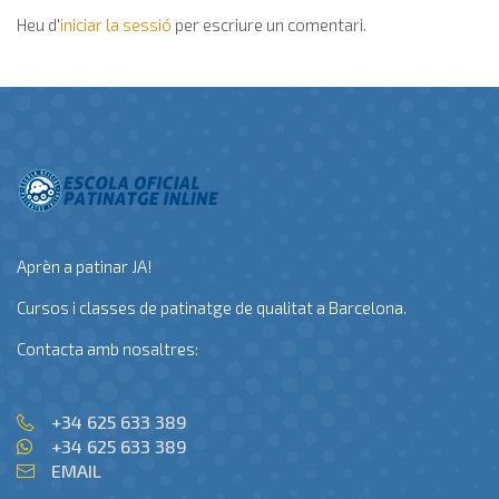
Heu d'
iniciar la sessió
per escriure un comentari.
Aprèn a patinar JA!
Cursos i classes de patinatge de qualitat a Barcelona.
Contacta amb nosaltres:
+34 625 633 389
+34 625 633 389
EMAIL