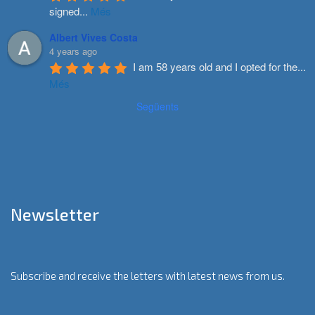
signed
...
Més
Albert Vives Costa
4 years ago
I am 58 years old and I opted for the
...
Més
Següents
Newsletter
Subscribe and receive the letters with latest news from us.