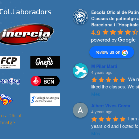
Col.laboradors
Escola Oficial de Patin
Classes de patinatge 
Barcelona i l'Hospitale
4.9
review us on
M Pilar Marti
4 years ago
We re
liked the classes. We s
Més
Albert Vives Costa
4 years ago
I am 
years old and I opted fo
Més