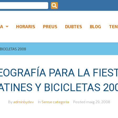
LA
HORARIS
PREUS
DUBTES
BLOG
TEN
BICICLETAS 2008
OGRAFÍA PARA LA FIES
ATINES Y BICICLETAS 20
By
adminbydev
In
Sense categoria
Posted
maig 29, 2008