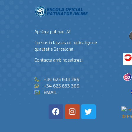
Aprèn a patinar JA!
Cursos i classes de patinatge de
qualitat a Barcelona.
Contacta amb nosaltres:
+34 625 633 389
+34 625 633 389
EMAIL