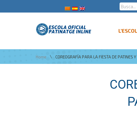
L’ESCO
\
Home
COREOGRAFÍA PARA LA FIESTA DE PATINES Y 
CORE
P