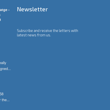
Newsletter
atge -
a
t
Subscribe and receive the letters with
latest news from us.
ally 
igned
...
58 
r the
...