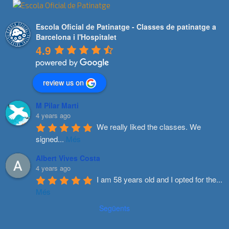
Escola Oficial de Patinatge - Classes de patinatge a
Barcelona i l'Hospitalet
4.9
review us on
M Pilar Marti
4 years ago
We really liked the classes. We 
signed
...
Més
Albert Vives Costa
4 years ago
I am 58 years old and I opted for the
...
Més
Següents