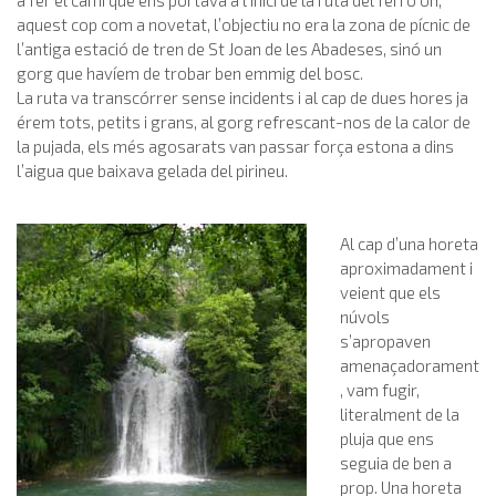
a fer el camí que ens portava a l’inici de la ruta del ferro on,
aquest cop com a novetat, l’objectiu no era la zona de pícnic de
l’antiga estació de tren de St Joan de les Abadeses, sinó un
gorg que havíem de trobar ben emmig del bosc.
La ruta va transcórrer sense incidents i al cap de dues hores ja
érem tots, petits i grans, al gorg refrescant-nos de la calor de
la pujada, els més agosarats van passar força estona a dins
l’aigua que baixava gelada del pirineu.
Al cap d’una horeta
aproximadament i
veient que els
núvols
s’apropaven
amenaçadorament
, vam fugir,
literalment de la
pluja que ens
seguia de ben a
prop. Una horeta