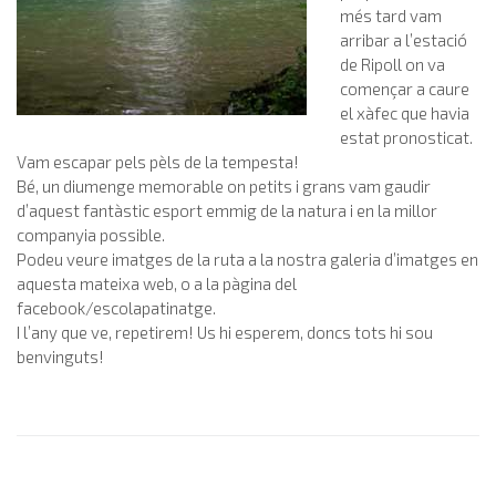
més tard vam
arribar a l’estació
de Ripoll on va
començar a caure
el xàfec que havia
estat pronosticat.
Vam escapar pels pèls de la tempesta!
Bé, un diumenge memorable on petits i grans vam gaudir
d’aquest fantàstic esport emmig de la natura i en la millor
companyia possible.
Podeu veure imatges de la ruta a la nostra galeria d’imatges en
aquesta mateixa web, o a la pàgina del
facebook/escolapatinatge.
I l’any que ve, repetirem! Us hi esperem, doncs tots hi sou
benvinguts!