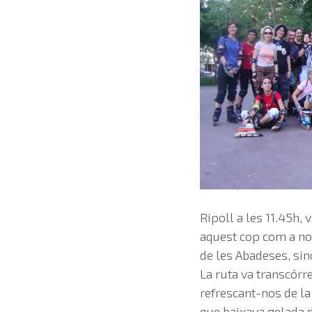
Ripoll a les 11.45h, 
aquest cop com a nove
de les Abadeses, si
La ruta va transcórre
refrescant-nos de la
que baixava gelada d