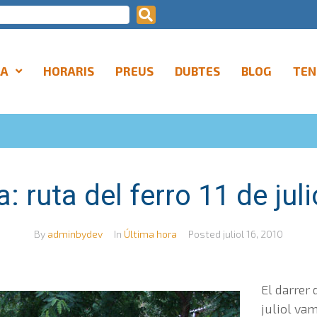
LA
HORARIS
PREUS
DUBTES
BLOG
TEN
: ruta del ferro 11 de jul
By
adminbydev
In
Última hora
Posted
juliol 16, 2010
El darrer
juliol vam