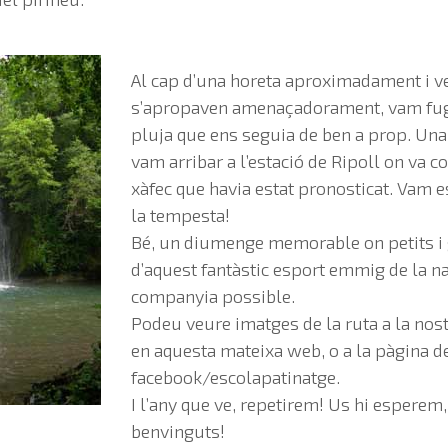
Al cap d’una horeta aproximadament i ve
s’apropaven amenaçadorament, vam fugir
pluja que ens seguia de ben a prop. Una
vam arribar a l’estació de Ripoll on va 
xàfec que havia estat pronosticat. Vam 
la tempesta!
Bé, un diumenge memorable on petits i
d’aquest fantàstic esport emmig de la na
companyia possible.
Podeu veure imatges de la ruta a la nost
en aquesta mateixa web, o a la pàgina d
facebook/escolapatinatge.
I l’any que ve, repetirem! Us hi esperem,
benvinguts!