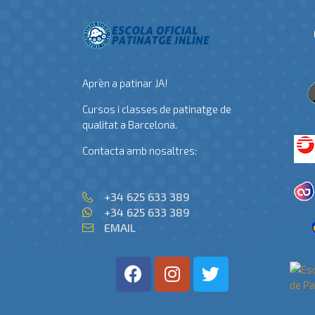
Aprèn a patinar JA!
Cursos i classes de patinatge de
qualitat a Barcelona.
Contacta amb nosaltres:
+34 625 633 389
+34 625 633 389
EMAIL