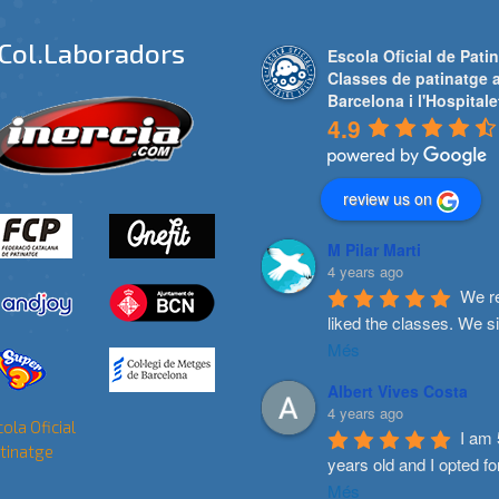
Col.laboradors
Escola Oficial de Patin
Classes de patinatge 
Barcelona i l'Hospitale
4.9
review us on
M Pilar Marti
4 years ago
We re
liked the classes. We s
Més
Albert Vives Costa
4 years ago
I am 
years old and I opted fo
Més