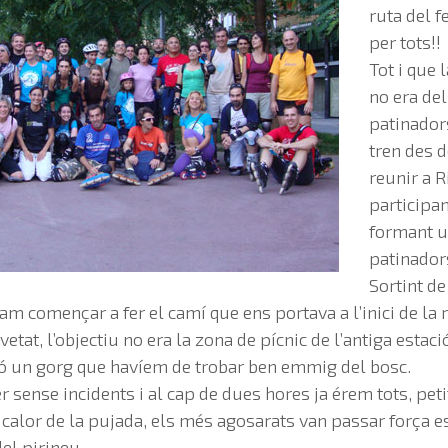
ruta del f
per tots!!
Tot i que 
no era del
patinador
tren des 
reunir a R
participan
formant u
patinador
Sortint de
vam començar a fer el camí que ens portava a l’inici de la r
tat, l’objectiu no era la zona de pícnic de l’antiga estaci
nó un gorg que havíem de trobar ben emmig del bosc.
r sense incidents i al cap de dues hores ja érem tots, peti
 calor de la pujada, els més agosarats van passar força es
el pirineu.