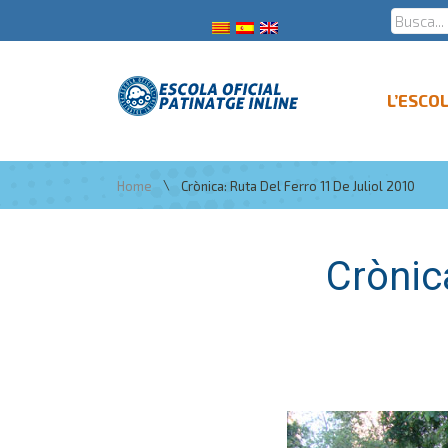
L’ESCO
\
Home
Crònica: Ruta Del Ferro 11 De Juliol 2010
Crònica