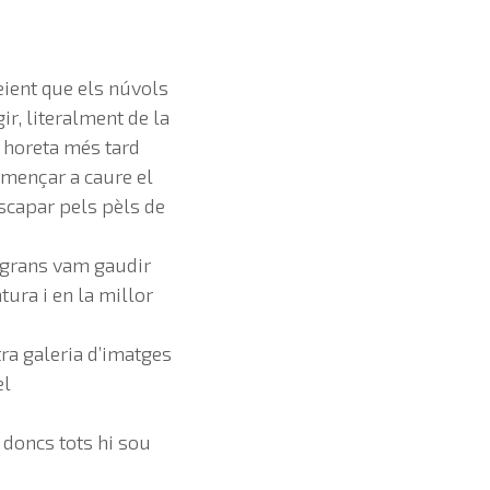
ient que els núvols
, literalment de la
 horeta més tard
començar a caure el
escapar pels pèls de
 grans vam gaudir
tura i en la millor
ra galeria d’imatges
el
 doncs tots hi sou