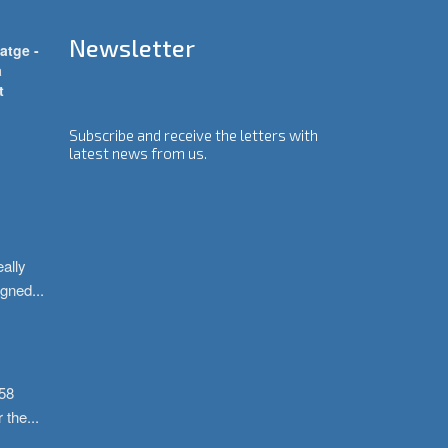
Newsletter
atge -
a
t
Subscribe and receive the letters with
latest news from us.
ally 
igned
...
58 
r the
...