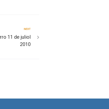
NEXT
rro 11 de juliol
2010