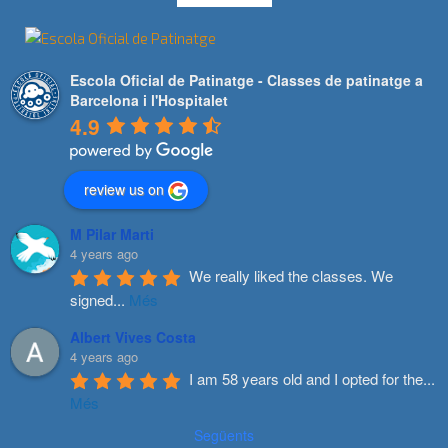
Escola Oficial de Patinatge - Classes de patinatge a
Barcelona i l'Hospitalet
4.9
review us on
M Pilar Marti
4 years ago
We really liked the classes. We 
signed
...
Més
Albert Vives Costa
4 years ago
I am 58 years old and I opted for the
...
Més
Següents