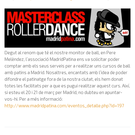
Degut al renom que té el nostre monitor de ball, en Pere
Melèndez, l’associació MadridPatina ens va solicitar poder
comptar amb els seus serveis per a realitzar uns cursos de ball
amb patins a Madrid. Nosaltres, encantats amb l’idea de poder
difondre el patinatge fora de la nostra ciutat, els hem donat
totes les facilitats per a que es pugui realitzar aquest curs. Així,
si esteu el 20 i 21 de març per Madrid, no dubteu en apuntar-
vos-hi. Per a més informació:
http://www.madridpatina.com/eventos_detalle.php?id=197