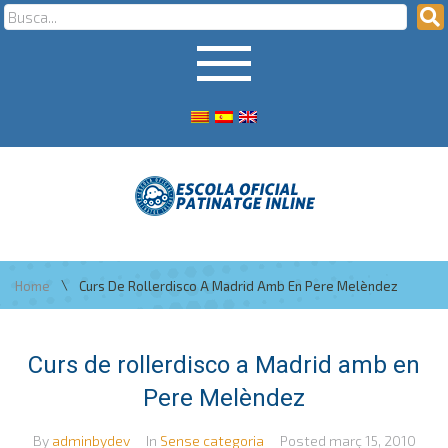
\
Home
Curs De Rollerdisco A Madrid Amb En Pere Melèndez
Curs de rollerdisco a Madrid amb en
Pere Melèndez
By
adminbydev
In
Sense categoria
Posted
març 15, 2010