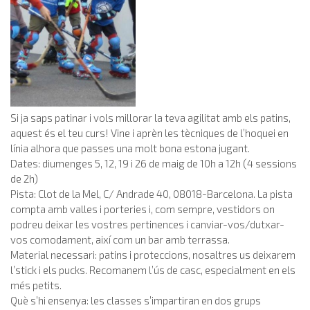
Si ja saps patinar i vols millorar la teva agilitat amb els patins,
aquest és el teu curs! Vine i aprèn les tècniques de l’hoquei en
línia alhora que passes una molt bona estona jugant.
Dates: diumenges 5, 12, 19 i 26 de maig de 10h a 12h (4 sessions
de 2h)
Pista: Clot de la Mel, C/ Andrade 40, 08018-Barcelona. La pista
compta amb valles i porteries i, com sempre, vestidors on
podreu deixar les vostres pertinences i canviar-vos/dutxar-
vos comodament, així com un bar amb terrassa.
Material necessari: patins i proteccions, nosaltres us deixarem
l’stick i els pucks. Recomanem l’ús de casc, especialment en els
més petits.
Què s’hi ensenya: les classes s’impartiran en dos grups