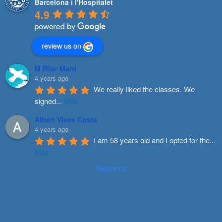
Barcelona i l'Hospitalet
4.9
review us on
M Pilar Marti
4 years ago
We really liked the classes. We 
signed
...
Més
Albert Vives Costa
4 years ago
I am 58 years old and I opted for the
...
Més
Següents