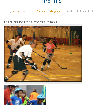
PETITS
By
adminbydev
In
Sense categoria
Posted
febrer 8, 2013
There are no translations available.