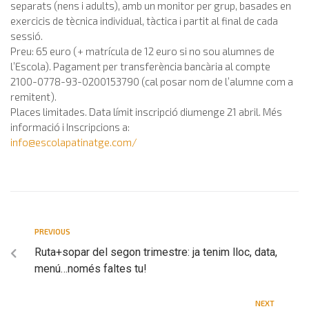
separats (nens i adults), amb un monitor per grup, basades en
exercicis de tècnica individual, tàctica i partit al final de cada
sessió.
Preu: 65 euro (+ matrícula de 12 euro si no sou alumnes de
l’Escola). Pagament per transferència bancària al compte
2100-0778-93-0200153790 (cal posar nom de l’alumne com a
remitent).
Places limitades. Data límit inscripció diumenge 21 abril. Més
informació i Inscripcions a:
info@escolapatinatge.com
/
PREVIOUS
Ruta+sopar del segon trimestre: ja tenim lloc, data,
menú…només faltes tu!
NEXT