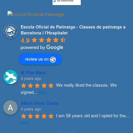
Escola Oficial de Patinatge - Classes de patinatge a
Barcelona i l'Hospitalet
4.9
review us on
M Pilar Marti
4 years ago
We really liked the classes. We 
signed
...
Més
Albert Vives Costa
4 years ago
I am 58 years old and I opted for the
...
Més
Següents