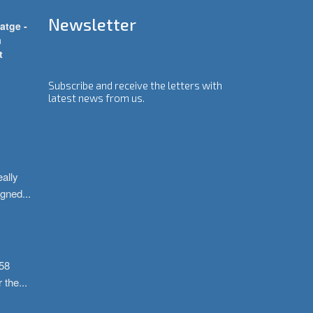
Newsletter
atge -
a
t
Subscribe and receive the letters with
latest news from us.
ally 
igned
...
58 
r the
...