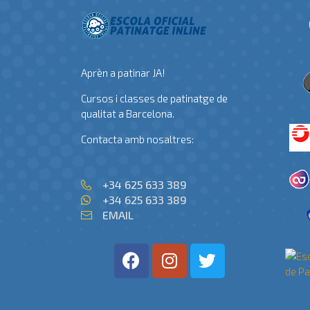
Aprèn a patinar JA!
Cursos i classes de patinatge de
qualitat a Barcelona.
Contacta amb nosaltres:
+34 625 633 389
+34 625 633 389
EMAIL