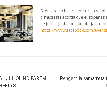
Si encara no has reservat la teva p
dimecres! Recorda que el sopar és 
de juliol, just a peu de platja…m
https://www.facebook.com/event
/
AL JULIOL NO FAREM
Pengem la samarreta f
HEELYS.