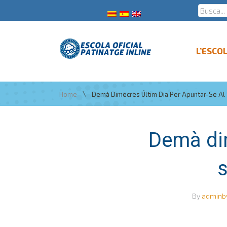
L’ESCO
\
Home
Demà Dimecres Últim Dia Per Apuntar-Se Al 
Demà dim
s
By
adminb