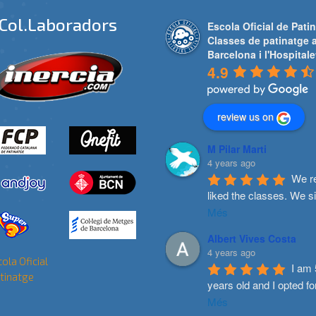
Col.laboradors
Escola Oficial de Patin
Classes de patinatge 
Barcelona i l'Hospitale
4.9
review us on
M Pilar Marti
4 years ago
We re
liked the classes. We s
Més
Albert Vives Costa
4 years ago
I am 
years old and I opted fo
Més