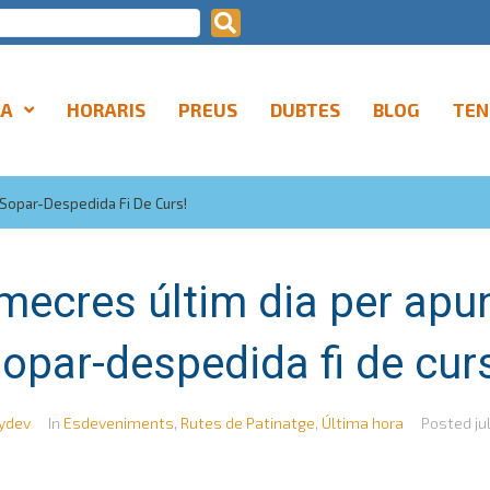
LA
HORARIS
PREUS
DUBTES
BLOG
TEN
Sopar-Despedida Fi De Curs!
ecres últim dia per apun
opar-despedida fi de cur
ydev
In
Esdeveniments
,
Rutes de Patinatge
,
Última hora
Posted
ju