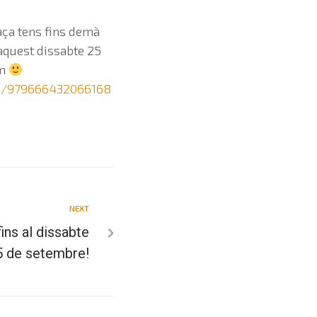
laça tens fins demà
aquest dissabte 25
mm
s/979666432066168
NEXT
ins al dissabte
5 de setembre!