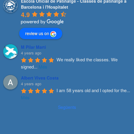
Escola Oficial de Patinatge - Classes de patinatge a
Barcelona i l'Hospitalet
4.9
review us on
M Pilar Marti
4 years ago
We really liked the classes. We 
signed
...
Més
Albert Vives Costa
4 years ago
I am 58 years old and I opted for the
...
Més
Següents