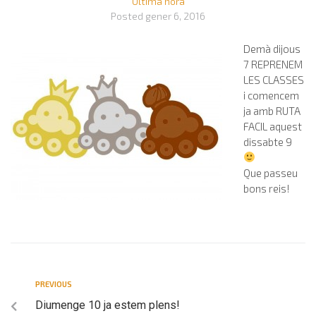
Última hora
Posted
gener 6, 2016
Demà dijous
7 REPRENEM
LES CLASSES
i comencem
ja amb RUTA
FACIL aquest
dissabte 9
Que passeu
bons reis!
PREVIOUS
Diumenge 10 ja estem plens!