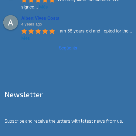
signed
...
Més
Albert Vives Costa
4 years ago
I am 58 years old and I opted for the
...
Més
Següents
Newsletter
Subscribe and receive the letters with latest news from us.