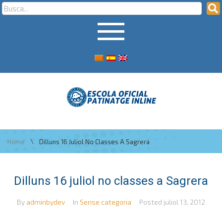
\
Home
Dilluns 16 Juliol No Classes A Sagrera
Dilluns 16 juliol no classes a Sagrera
By
adminbydev
In
Sense categoria
Posted
juliol 13, 2012