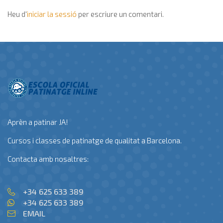
Heu d'
iniciar la sessió
per escriure un comentari.
Aprèn a patinar JA!
Cursos i classes de patinatge de qualitat a Barcelona.
Contacta amb nosaltres:
+34 625 633 389
+34 625 633 389
EMAIL