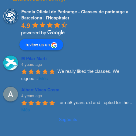
Escola Oficial de Patinatge - Classes de patinatge a
Barcelona i l'Hospitalet
4.9
review us on
M Pilar Marti
4 years ago
We really liked the classes. We 
signed
...
Més
Albert Vives Costa
4 years ago
I am 58 years old and I opted for the
...
Més
Següents