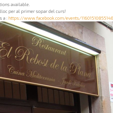
tions available.
 lloc per al primer sopar del curs!
s a :
https://www.facebook.com/events/11601510855148