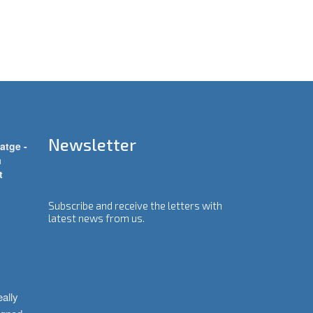
Newsletter
atge -
a
t
Subscribe and receive the letters with
latest news from us.
ally 