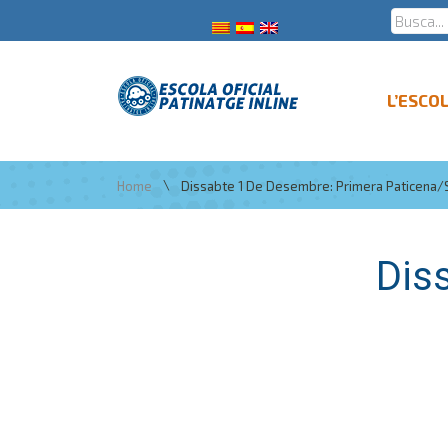
L’ESCO
\
Home
Dissabte 1 De Desembre: Primera Paticena/s
Dis