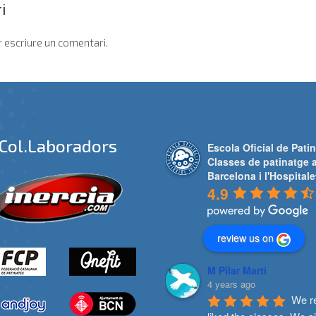
i
 escriure un comentari.
Col.laboradors
Escola Oficial de Patin
Classes de patinatge 
Barcelona i l'Hospitale
4.9
review us on
M Pilar Marti
4 years ago
We re