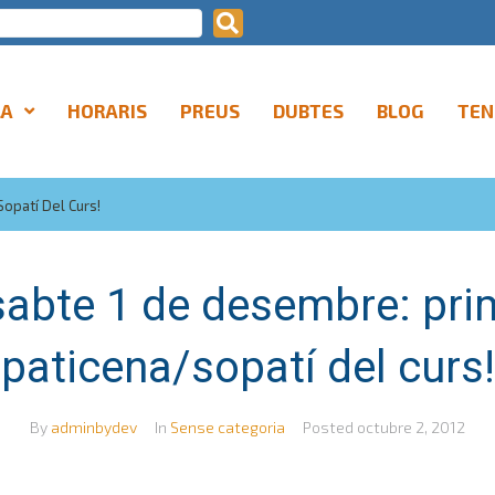
LA
HORARIS
PREUS
DUBTES
BLOG
TEN
opatí Del Curs!
sabte 1 de desembre: pri
paticena/sopatí del curs!
By
adminbydev
In
Sense categoria
Posted
octubre 2, 2012