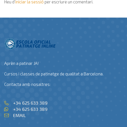
Heu d'
iniciar la sessió
per escriure un comentari.
Aprèn a patinar JA!
Cursos i classes de patinatge de qualitat a Barcelona.
Contacta amb nosaltres:
+34 625 633 389
+34 625 633 389
EMAIL