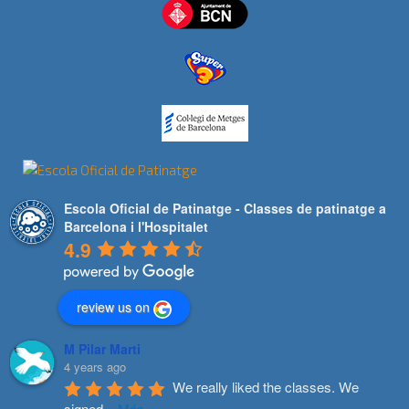
Escola Oficial de Patinatge - Classes de patinatge a
Barcelona i l'Hospitalet
4.9
review us on
M Pilar Marti
4 years ago
We really liked the classes. We 
signed
...
Més