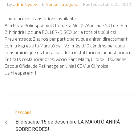
By
adminbydev
In
Sense categoria
Posted
octubre 23, 2012
There are no translations available.
A la Pista Poliesportiva Clot de la Mel (C/Andrade 40) de 19 a
21h tindrà lloc una ROLLER-DISCO per a tots els públics!
Preu entrada: 2 euros per participant, que aniran directament
com a ingrés a la Marató de TV3, més 0.10 cèntims per cada
consumició que es faci al bar de la instal.lació en aquest horari.
Entitats col.laboradores: Acció Sant Martí, Uroloki, Tsunamis,
Escola Oficial de Patinatge en Línia i CE Vila Olímpica.
Us hi esperem!!
PREVIOUS
El dissabte 15 de desembre LA MARATÓ ANIRÀ
SOBRE RODES!!