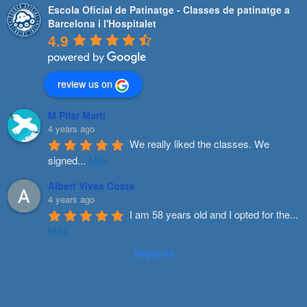
Escola Oficial de Patinatge - Classes de patinatge a
Barcelona i l'Hospitalet
4.9
review us on
M Pilar Marti
4 years ago
We really liked the classes. We 
signed
...
Més
Albert Vives Costa
4 years ago
I am 58 years old and I opted for the
...
Més
Següents