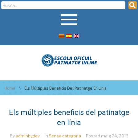
\
Home
Els Múltiples Beneficis Del Patinatge En Línia
Els múltiples beneficis del patinatge
en línia
By
adminbydev
In
Sense categoria
Posted
maig 24, 2013