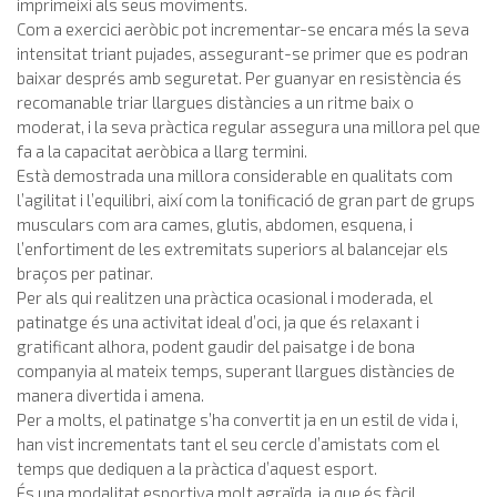
imprimeixi als seus moviments.
Com a exercici aeròbic pot incrementar-se encara més la seva
intensitat triant pujades, assegurant-se primer que es podran
baixar després amb seguretat. Per guanyar en resistència és
recomanable triar llargues distàncies a un ritme baix o
moderat, i la seva pràctica regular assegura una millora pel que
fa a la capacitat aeròbica a llarg termini.
Està demostrada una millora considerable en qualitats com
l’agilitat i l’equilibri, així com la tonificació de gran part de grups
musculars com ara cames, glutis, abdomen, esquena, i
l’enfortiment de les extremitats superiors al balancejar els
braços per patinar.
Per als qui realitzen una pràctica ocasional i moderada, el
patinatge és una activitat ideal d’oci, ja que és relaxant i
gratificant alhora, podent gaudir del paisatge i de bona
companyia al mateix temps, superant llargues distàncies de
manera divertida i amena.
Per a molts, el patinatge s’ha convertit ja en un estil de vida i,
han vist incrementats tant el seu cercle d’amistats com el
temps que dediquen a la pràctica d’aquest esport.
És una modalitat esportiva molt agraïda, ja que és fàcil