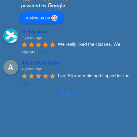
review us on
M Pilar Marti
4 years ago
We really liked the classes. We 
signed
...
Més
Albert Vives Costa
4 years ago
I am 58 years old and I opted for the
...
Més
Següents