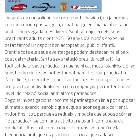
Després de consolidar-se com un estil de vida i, no ja només
com una moda passatgera, el patinatge en línia ha atret a un
públic cada vegada més divers. Sent la majoria dels seus
practicants adults d’entre 25 i 50 anys d’ambdós sexes, ha
estat també un esport ben acceptat pel públic infantil.
D’entre tots els seus avantatges podem destacar-ne el baix
cost del material (en la seva relació preu-durabilitat) i la
facilitat de la seva pràctica, ja que no hi cal molta planificació: en
qüestió de minuts es pot estar patinant. Pot ser practicat a
l’aire lliure, en recintes coberts o tancats. És un esport que es
pot practicar individualment o en companyia, permetent un alt
nivell de relació social amb altres patinadors.
Segons investigacions recents el patinatge en línia pot suposar
el mateix exercici aeròbic que el que s’aconsegueix corrent i,
millor fins i tot, perquè es redueix l’impacte que suposa córrer.
Pot practicar-se com una activitat relaxant, com a exercici
moderat i, fins i tot, com a exercici intens, en funció de la
freqüència amb què es practiqui i la força que cadascú