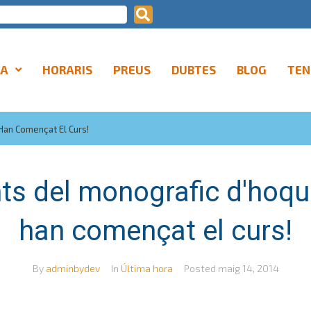
LA
HORARIS
PREUS
DUBTES
BLOG
TEN
 Han Començat El Curs!
nts del monografic d'hoquei
han començat el curs!
By
adminbydev
In
Última hora
Posted
maig 14, 2014