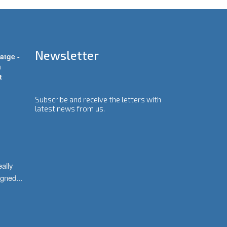
Newsletter
atge -
a
t
Subscribe and receive the letters with
latest news from us.
ally 
igned
...