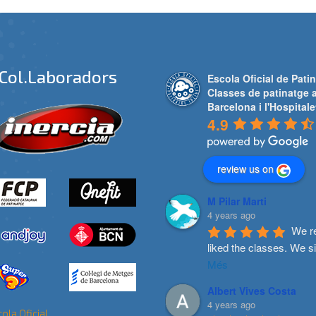
Col.laboradors
Escola Oficial de Patin
Classes de patinatge 
Barcelona i l'Hospitale
4.9
review us on
M Pilar Marti
4 years ago
We re
liked the classes. We s
Més
Albert Vives Costa
4 years ago