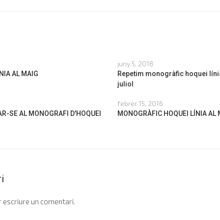
juny 5, 2018
NIA AL MAIG
Repetim monogràfic hoquei línia
juliol
febrer 15, 2016
AR-SE AL MONOGRAFI D'HOQUEI
MONOGRÀFIC HOQUEI LÍNIA AL M
i
 escriure un comentari.