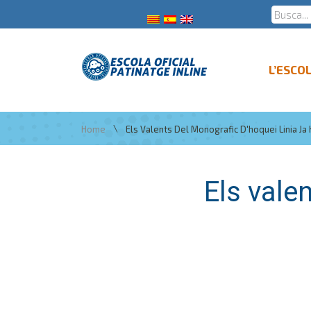
L’ESCO
\
Home
Els Valents Del Monografic D'hoquei Linia Ja
Els vale