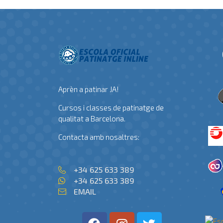
Aprèn a patinar JA!
Cursos i classes de patinatge de
qualitat a Barcelona.
Contacta amb nosaltres:
+34 625 633 389
+34 625 633 389
EMAIL