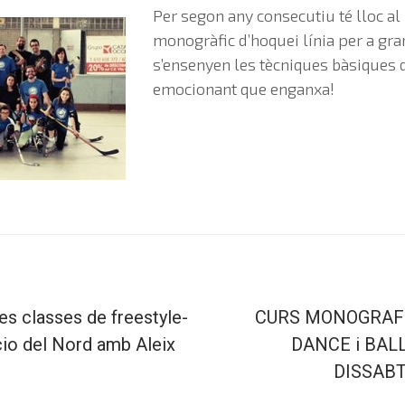
Per segon any consecutiu té lloc al
monogràfic d’hoquei línia per a gran
s’ensenyen les tècniques bàsiques 
emocionant que enganxa!
es classes de freestyle-
CURS MONOGRAFI
cio del Nord amb Aleix
DANCE i BAL
DISSABT