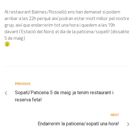
Al restaurant Balmes/Rosselló ens han demanat si podem
arribar a les 22h perquè així podran estar molt millor pel nostre
grup, així que endarrerim tot una hora i quedem a les 19h
davant l’Estació del Nord, el dia de la paticena/sopatí! (dissabte
5 de maig)
PREVIOUS
Sopatí/Paticena 5 de maig: ja tenim restaurant i
reserva feta!
NEXT
Endarrerim la paticena/sopatí una hora!