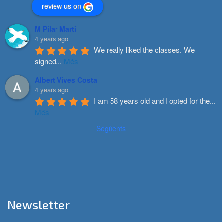
review us on
M Pilar Marti
4 years ago
We really liked the classes. We 
signed
...
Més
Albert Vives Costa
4 years ago
I am 58 years old and I opted for the
...
Més
Següents
Newsletter