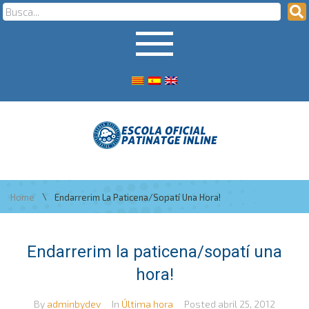
\
Home
Endarrerim La Paticena/sopatí Una Hora!
Endarrerim la paticena/sopatí una
hora!
By
adminbydev
In
Última hora
Posted
abril 25, 2012