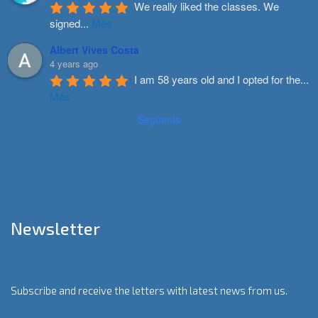
We really liked the classes. We 
signed
...
Més
Albert Vives Costa
4 years ago
I am 58 years old and I opted for the
...
Més
Següents
Newsletter
Subscribe and receive the letters with latest news from us.