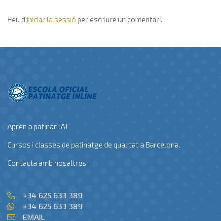
Heu d'
iniciar la sessió
per escriure un comentari.
Aprèn a patinar JA!
Cursos i classes de patinatge de qualitat a Barcelona.
Contacta amb nosaltres:
+34 625 633 389
+34 625 633 389
EMAIL