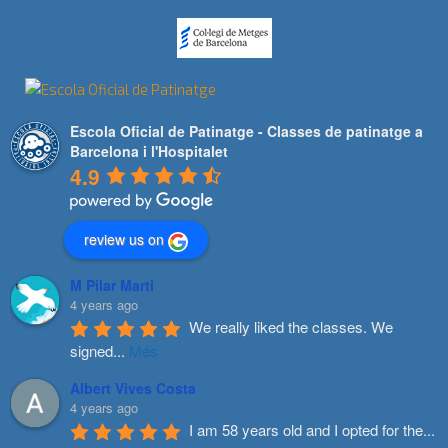
Escola Oficial de Patinatge - Classes de patinatge a
Barcelona i l'Hospitalet
4.9
review us on
M Pilar Marti
4 years ago
We really liked the classes. We 
signed
...
Més
Albert Vives Costa
4 years ago
I am 58 years old and I opted for the
...