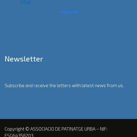
Més
Següents
Newsletter
Subscribe and receive the letters with latest news from us.
Copyright © ASSOCIACIO DE PATINATGE URBA – NIF:
ESG64358203