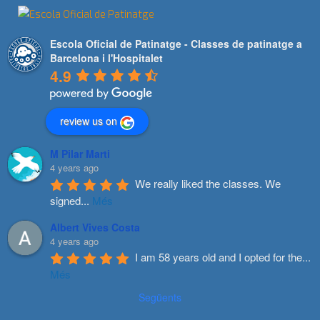
Escola Oficial de Patinatge - Classes de patinatge a
Barcelona i l'Hospitalet
4.9
review us on
M Pilar Marti
4 years ago
We really liked the classes. We 
signed
...
Més
Albert Vives Costa
4 years ago
I am 58 years old and I opted for the
...
Més
Següents