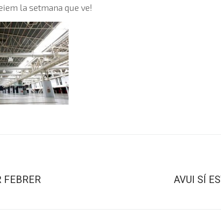
veiem la setmana que ve!
 FEBRER
AVUI SÍ E