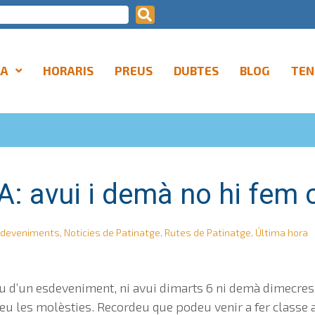
LA
HORARIS
PREUS
DUBTES
BLOG
TEN
: avui i demà no hi fem 
deveniments
,
Noticies de Patinatge
,
Rutes de Patinatge
,
Última hora
 d’un esdeveniment, ni avui dimarts 6 ni demà dimecres 
peu les molèsties. Recordeu que podeu venir a fer classe 