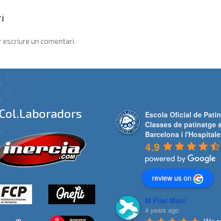
i
 escriure un comentari.
Col.laboradors
Escola Oficial de Patin
Classes de patinatge 
Barcelona i l'Hospitale
4.9
review us on
M Pilar Marti
4 years ago
We re