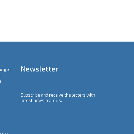
Newsletter
atge -
a
t
Subscribe and receive the letters with
latest news from us.
ally 