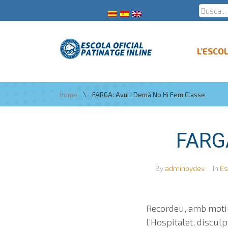
L’ESCO
\
Home
FARGA: Avui I Demà No Hi Fem Classe
FARGA
By
adminbydev
In
Es
Recordeu, amb motiu
l’Hospitalet, discul