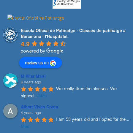
Escola Oficial de Patinatge - Classes de patinatge a
Barcelona i l'Hospitalet
4.9
review us on
M Pilar Marti
4 years ago
We really liked the classes. We 
signed
...
Més
Albert Vives Costa
4 years ago
I am 58 years old and I opted for the
...
Més