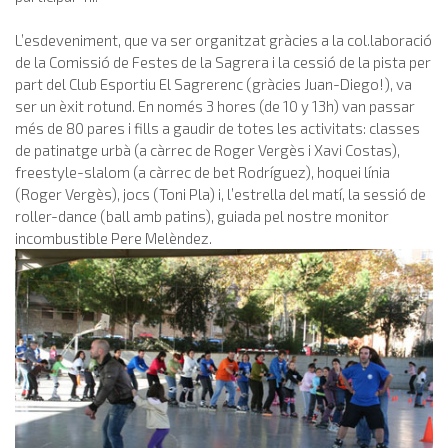
L’esdeveniment, que va ser organitzat gràcies a la col.laboració
de la Comissió de Festes de la Sagrera i la cessió de la pista per
part del Club Esportiu El Sagrerenc (gràcies Juan-Diego!), va
ser un èxit rotund. En només 3 hores (de 10 y 13h) van passar
més de 80 pares i fills a gaudir de totes les activitats: classes
de patinatge urbà (a càrrec de Roger Vergès i Xavi Costas),
freestyle-slalom (a càrrec de bet Rodríguez), hoquei línia
(Roger Vergès), jocs (Toni Pla) i, l’estrella del matí, la sessió de
roller-dance (ball amb patins), guiada pel nostre monitor
incombustible Pere Melèndez.