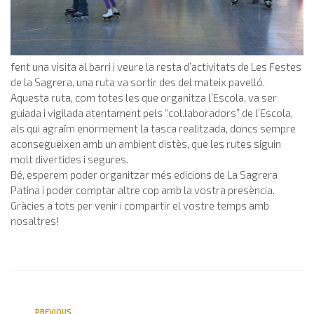
fent una visita al barri i veure la resta d’activitats de Les Festes
de la Sagrera, una ruta va sortir des del mateix pavelló.
Aquesta ruta, com totes les que organitza l’Escola, va ser
guiada i vigilada atentament pels “col.laboradors” de l’Escola,
als qui agraïm enormement la tasca realitzada, doncs sempre
aconsegueixen amb un ambient distès, que les rutes siguin
molt divertides i segures.
Bé, esperem poder organitzar més edicions de La Sagrera
Patina i poder comptar altre cop amb la vostra presència.
Gràcies a tots per venir i compartir el vostre temps amb
nosaltres!
PREVIOUS