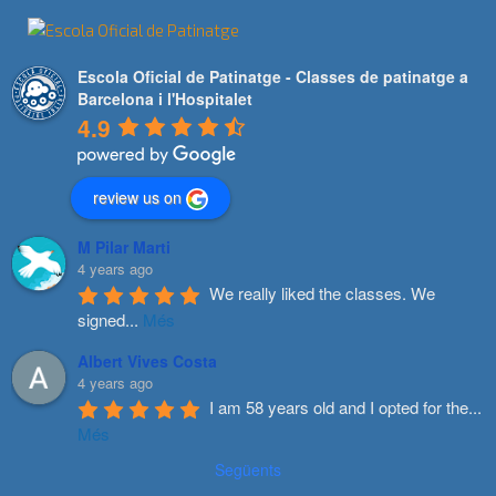
Escola Oficial de Patinatge - Classes de patinatge a
Barcelona i l'Hospitalet
4.9
review us on
M Pilar Marti
4 years ago
We really liked the classes. We 
signed
...
Més
Albert Vives Costa
4 years ago
I am 58 years old and I opted for the
...
Més
Següents