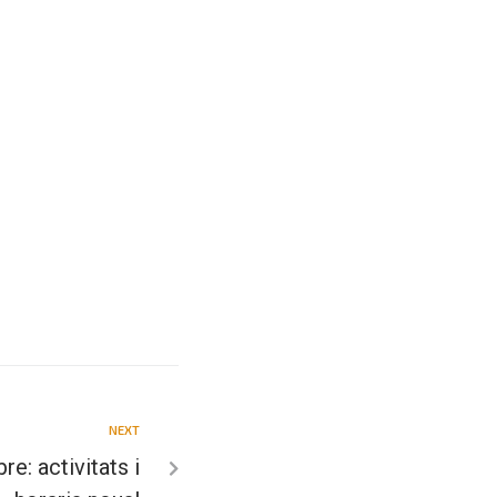
NEXT
e: activitats i