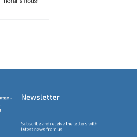
Newsletter
atge -
a
t
Subscribe and receive the letters with
latest news from us.