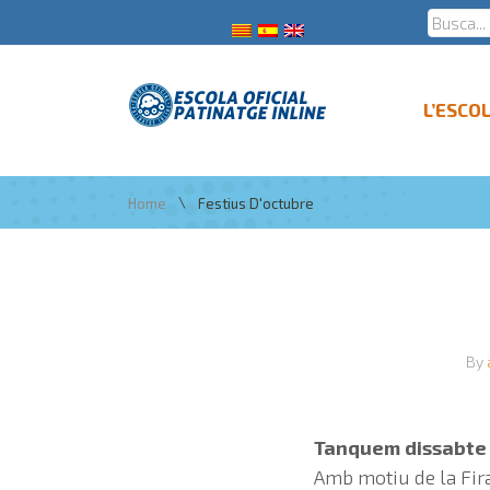
L’ESCO
\
Home
Festius D'octubre
By
Tanquem dissabte 1
Amb motiu de la Fir