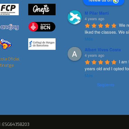
M Pilar Marti
4 years ago
We re
liked the classes. We s
Més
Albert Vives Costa
4 years ago
I am 
years old and I opted fo
Més
Següents
F: ESG64358203