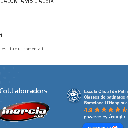
LALOM AMB L'ALEIX!
i
 escriure un comentari.
Col.laboradors
Escola Oficial de Patin
Classes de patinatge 
Barcelona i l'Hospitale
4.9
review us on