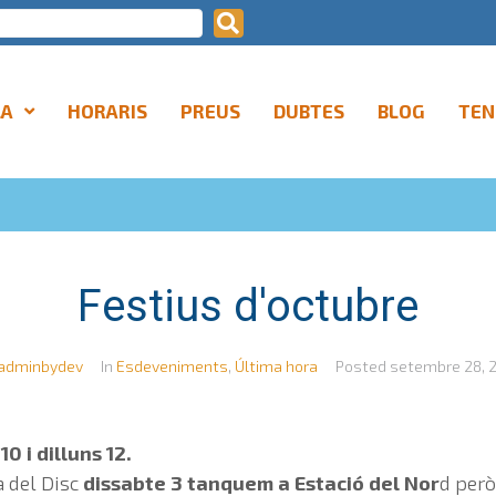
LA
HORARIS
PREUS
DUBTES
BLOG
TEN
Festius d'octubre
adminbydev
In
Esdeveniments
,
Última hora
Posted
setembre 28, 
0 i dilluns 12.
a del Disc
dissabte 3 tanquem a Estació del Nor
d però