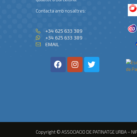
Contacta amb nosaltres:
+34 625 633 389
+34 625 633 389
EMAIL
Copyright © ASSOCIACIO DE PATINATGE URBA – NI