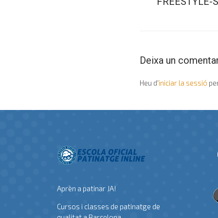
FREESTYLE-S
Deixa un comentar
Heu d'
iniciar la sessió
per
Aprèn a patinar JA!
Cursos i classes de patinatge de
qualitat a Barcelona.