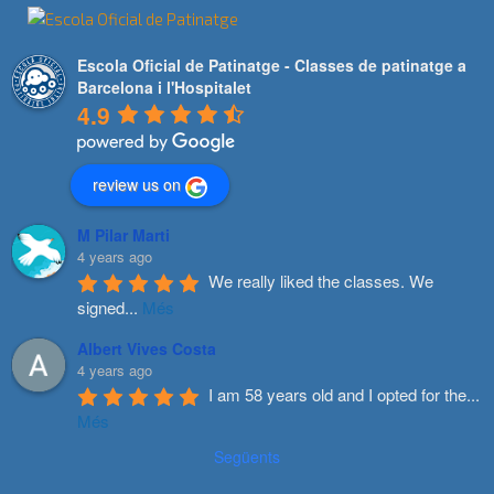
Escola Oficial de Patinatge - Classes de patinatge a
Barcelona i l'Hospitalet
4.9
review us on
M Pilar Marti
4 years ago
We really liked the classes. We 
signed
...
Més
Albert Vives Costa
4 years ago
I am 58 years old and I opted for the
...
Més
Següents