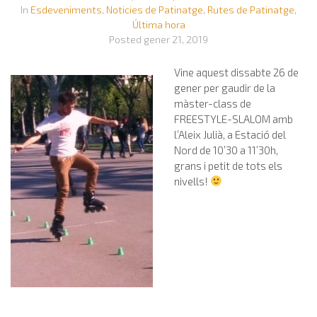
In
Esdeveniments
,
Noticies de Patinatge
,
Rutes de Patinatge
,
Última hora
Posted
gener 21, 2019
Vine aquest dissabte 26 de
gener per gaudir de la
màster-class de
FREESTYLE-SLALOM amb
l’Aleix Julià, a Estació del
Nord de 10’30 a 11’30h,
grans i petit de tots els
nivells!