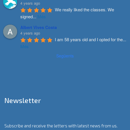
4 years ago
We really liked the classes. We 
signed
...
Més
Albert Vives Costa
4 years ago
I am 58 years old and I opted for the
...
Més
Següents
Newsletter
Subscribe and receive the letters with latest news from us.