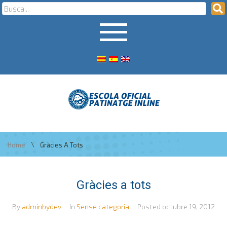
\
Home
Gràcies A Tots
Gràcies a tots
By
adminbydev
In
Sense categoria
Posted
octubre 19, 2012