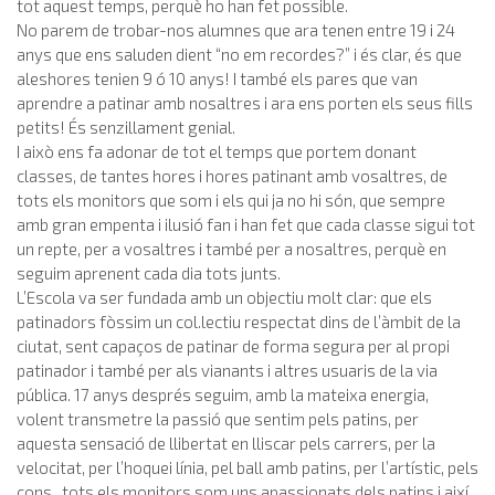
tot aquest temps, perquè ho han fet possible.
No parem de trobar-nos alumnes que ara tenen entre 19 i 24
anys que ens saluden dient “no em recordes?” i és clar, és que
aleshores tenien 9 ó 10 anys! I també els pares que van
aprendre a patinar amb nosaltres i ara ens porten els seus fills
petits! És senzillament genial.
I això ens fa adonar de tot el temps que portem donant
classes, de tantes hores i hores patinant amb vosaltres, de
tots els monitors que som i els qui ja no hi són, que sempre
amb gran empenta i ilusió fan i han fet que cada classe sigui tot
un repte, per a vosaltres i també per a nosaltres, perquè en
seguim aprenent cada dia tots junts.
L’Escola va ser fundada amb un objectiu molt clar: que els
patinadors fòssim un col.lectiu respectat dins de l’àmbit de la
ciutat, sent capaços de patinar de forma segura per al propi
patinador i també per als vianants i altres usuaris de la via
pública. 17 anys després seguim, amb la mateixa energia,
volent transmetre la passió que sentim pels patins, per
aquesta sensació de llibertat en lliscar pels carrers, per la
velocitat, per l’hoquei línia, pel ball amb patins, per l’artístic, pels
cons.. tots els monitors som uns apassionats dels patins i així