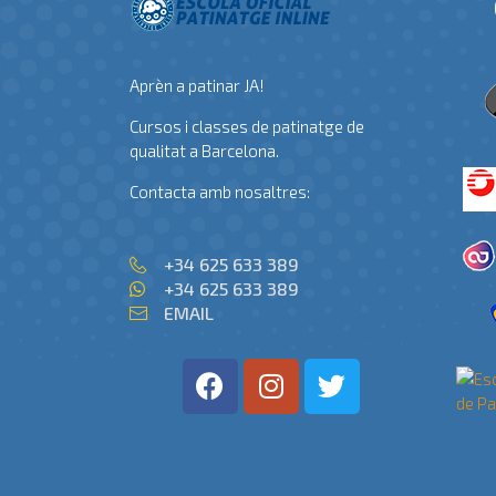
Aprèn a patinar JA!
Cursos i classes de patinatge de
qualitat a Barcelona.
Contacta amb nosaltres:
+34 625 633 389
+34 625 633 389
EMAIL