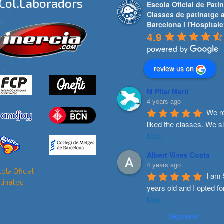
Col.laboradors
Escola Oficial de Patin
Classes de patinatge 
Barcelona i l'Hospitale
4.9
review us on
M Pilar Marti
4 years ago
We re
liked the classes. We s
Més
Albert Vives Costa
4 years ago
I am 
years old and I opted fo
Més
Següents