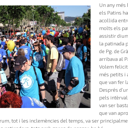
Un any més la
els Patins h
acollida entr
molts els pa
assistir diu
la patinada 
de Pg. de Gr
arribava al 
Volem felicit
més petits i
que van fer l
Després d’un
pels intèrval
van ser bast
que van apro
òrum, tot i les inclemències del temps, va ser principal