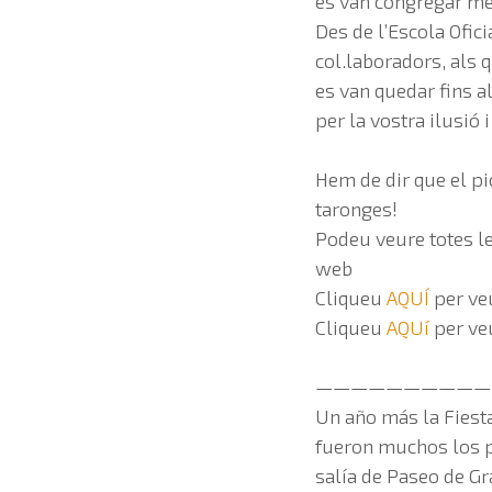
es van congregar mé
Des de l’Escola Ofici
col.laboradors, als q
es van quedar fins al
per la vostra ilusió 
Hem de dir que el p
taronges!
Podeu veure totes les
web
Cliqueu
AQUÍ
per veu
Cliqueu
AQUí
per ve
——————————
Un año más la Fiesta
fueron muchos los p
salía de Paseo de Gr