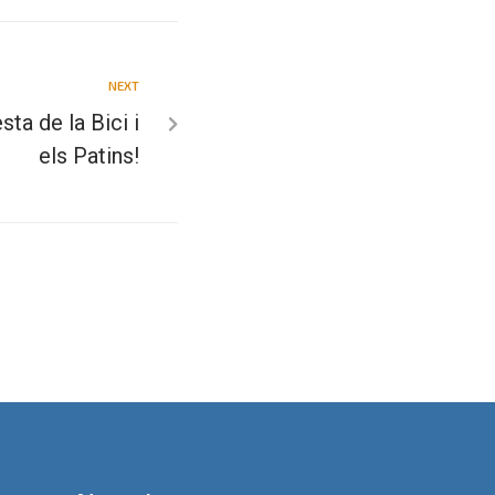
NEXT
sta de la Bici i
els Patins!