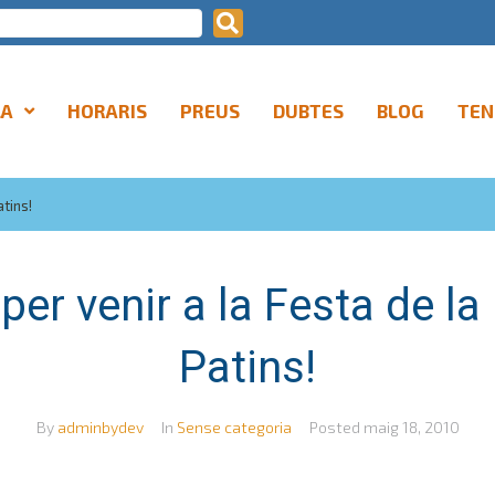
LA
HORARIS
PREUS
DUBTES
BLOG
TEN
atins!
per venir a la Festa de la B
Patins!
By
adminbydev
In
Sense categoria
Posted
maig 18, 2010