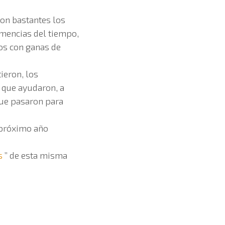
on bastantes los
emencias del tiempo,
os con ganas de
ieron, los
s que ayudaron, a
que pasaron para
 próximo año
s
” de esta misma