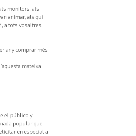
 als monitors, als
 van animar, als qui
i, a tots vosaltres,
oper any comprar més
d’aquesta mateixa
e el público y
inada popular que
licitar en especial a