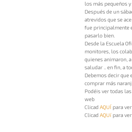
los más pequeños y l
Después de un sábad
atrevidos que se ace
fue principalmente 
pasarlo bien.
Desde la Escuela Ofi
monitores, los colab
quienes animaron, a 
saludar .. en fin, a 
Debemos decir que e
comprar más naranj
Podéis ver todas las 
web
Clicad
AQUÍ
para ver
Clicad
AQUí
para ver