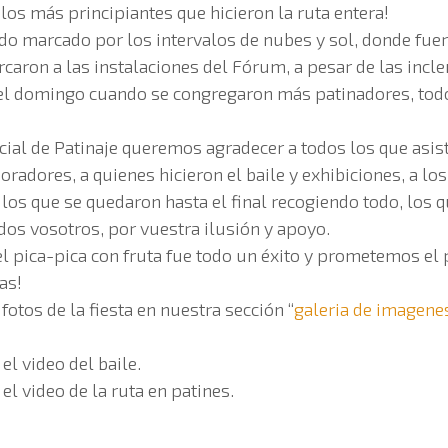
os más principiantes que hicieron la ruta entera!
o marcado por los intervalos de nubes y sol, donde fuer
rcaron a las instalaciones del Fórum, a pesar de las incl
el domingo cuando se congregaron más patinadores, tod
cial de Patinaje queremos agradecer a todos los que asist
oradores, a quienes hicieron el baile y exhibiciones, a lo
los que se quedaron hasta el final recogiendo todo, los 
todos vosotros, por vuestra ilusión y apoyo.
l pica-pica con fruta fue todo un éxito y prometemos el
as!
fotos de la fiesta en nuestra sección “
galeria de imagene
 el video del baile.
 el video de la ruta en patines.