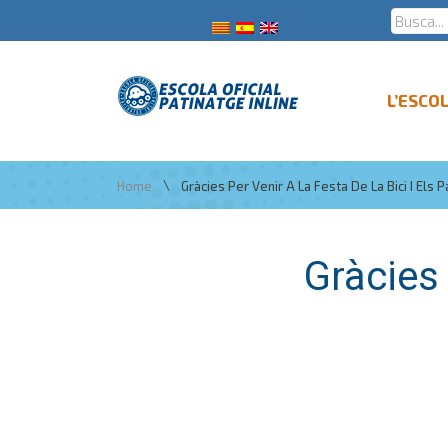
L’ESCO
\
Home
Gràcies Per Venir A La Festa De La Bici I Els P
Gràcies 