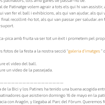
s patinadors, tots amb ganes de passar-ho bé.
al de Patinatge volem agrair a tots els qui hi van assistir,
ui van fer el ball i exhibicions, als qui van ajudar, als qui
 final recollint-ho tot, als qui van passar per saludar..en f
i suport.
ica-pica amb fruita va ser tot un èxit i prometem pel pr
 fotos de la festa a la nostra secció “
galeria d’imatges
” 
re el video del ball.
ure un video de la passejada.
—————————————————
 de la Bici y los Patines ha tenido una buena acogida entr
atinadores que asistieron domingo 16 de mayo en la pat
acia con Aragón, y llegaba al Parc del Fòrum. Queremos fe