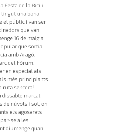
 Festa de la Bici i
a tingut una bona
e el públic i van ser
tinadors que van
menge 16 de maig a
popular que sortia
àcia amb Aragó, i
Parc del Fòrum.
ar en especial als
 als més principiants
a ruta sencera!
 dissabte marcat
s de núvols i sol, on
ants els agosarats
par-se a les
ment diumenge quan