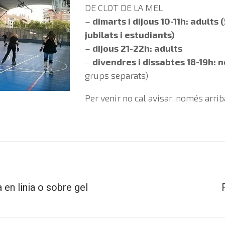
DE CLOT DE LA MEL
–
dimarts i dijous 10-11h: adults
jubilats i estudiants)
–
dijous 21-22h: adults
–
divendres i dissabtes 18-19h: n
grups separats)
Per venir no cal avisar, només arri
 en linia o sobre gel