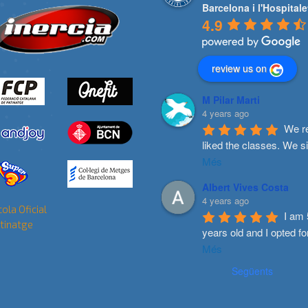
Barcelona i l'Hospitale
4.9
review us on
M Pilar Marti
4 years ago
We re
liked the classes. We s
Més
Albert Vives Costa
4 years ago
I am 
years old and I opted fo
Més
Següents