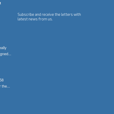
t
Subscribe and receive the letters with
latest news from us.
ally 
igned
...
58 
r the
...