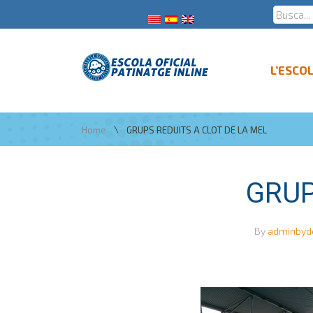
L’ESCO
\
Home
GRUPS REDUITS A CLOT DE LA MEL
GRUP
By
adminbyd