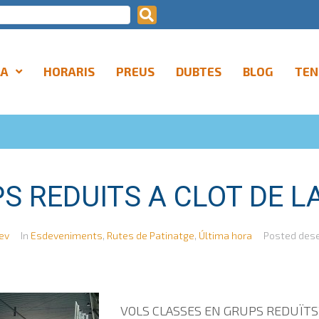
LA
HORARIS
PREUS
DUBTES
BLOG
TEN
S REDUITS A CLOT DE L
ev
In
Esdeveniments
,
Rutes de Patinatge
,
Última hora
Posted
dese
VOLS CLASSES EN GRUPS REDUÏTS?