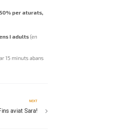
 (50% per aturats,
ens i adults
(en
bar 15 minuts abans
NEXT
Fins aviat Sara!