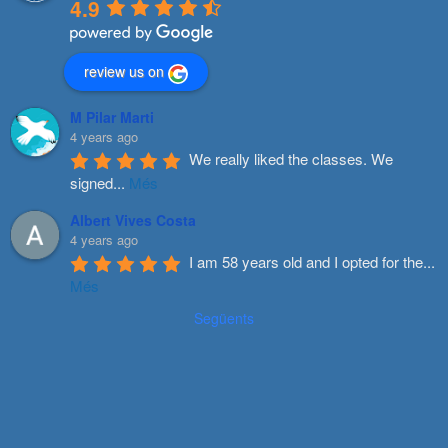
4.9
review us on
M Pilar Marti
4 years ago
We really liked the classes. We 
signed
...
Més
Albert Vives Costa
4 years ago
I am 58 years old and I opted for the
...
Més
Següents