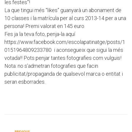
les festes”!
La que tingui més “likes” guanyarà un abonament de
10 classes i la matrícula per al curs 2013-14 per a una
persona! Premi valorat en 145 euro.
Fes ja la teva foto, penja-la aquí
https://www.facebook.com/escolapatinatge/posts/1
0151964809233780
i aconsegueix que sigui la més
votada!! Pots penjar tantes fotografies com vulguis!
Nota: no s’admetran fotografies que facin
publicitat/propaganda de qualsevol marca o entitat i
seran esborrades.
PREVIOUS