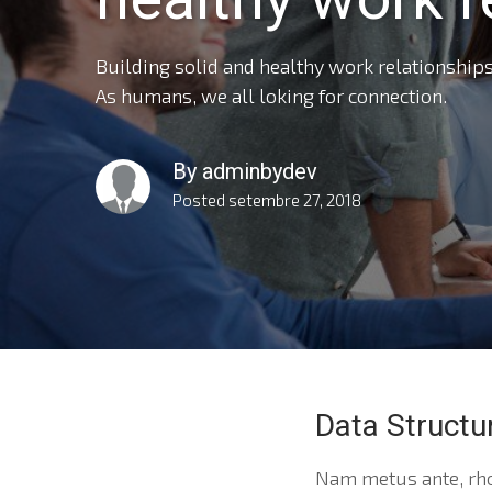
Building solid and healthy work relationships
As humans, we all loking for connection.
By
adminbydev
Posted
setembre 27, 2018
Data Structu
Nam metus ante, rho