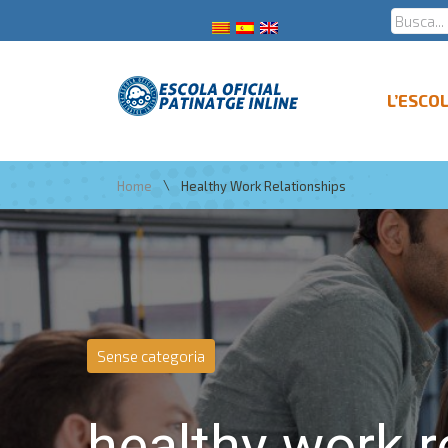
L’ESCO
\
Home
Healthy Work Relationships
Sense categoria
healthy work r