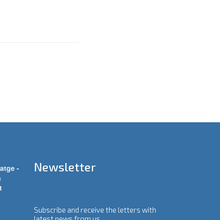
Newsletter
atge -
a
t
Subscribe and receive the letters with
latest news from us.