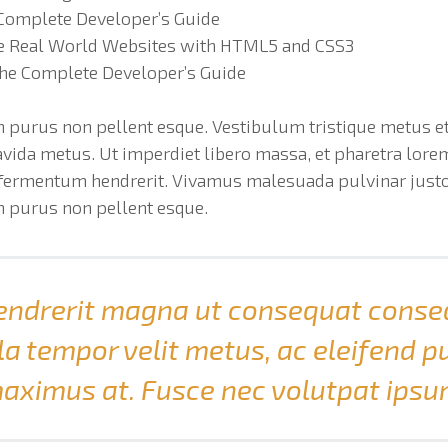
Complete Developer’s Guide
e Real World Websites with HTML5 and CSS3
The Complete Developer’s Guide
n purus non pellent esque. Vestibulum tristique metus et
ravida metus. Ut imperdiet libero massa, et pharetra lor
a fermentum hendrerit. Vivamus malesuada pulvinar justo
n purus non pellent esque.
endrerit magna ut consequat conse
la tempor velit metus, ac eleifend p
aximus at. Fusce nec volutpat ipsu