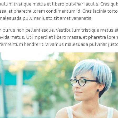
bulum tristique metus et libero pulvinar iaculis. Cras qu
ssa, et pharetra lorem condimentum id. Cras lacinia tort
malesuada pulvinar justo sit amet venenatis.
n purus non pellent esque. Vestibulum tristique metus et
ravida metus. Ut imperdiet libero massa, et pharetra lor
a fermentum hendrerit. Vivamus malesuada pulvinar justo