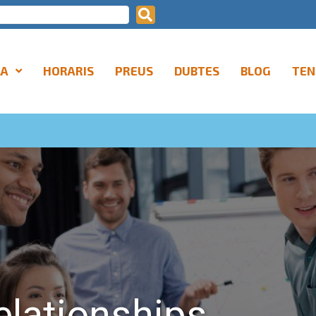
LA
HORARIS
PREUS
DUBTES
BLOG
TEN
elationships