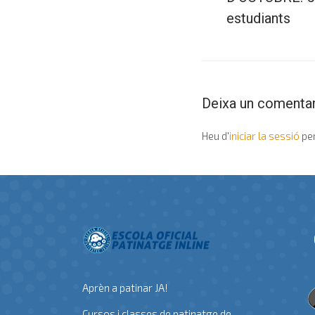
estudiants
Deixa un comentar
Heu d'
iniciar la sessió
per
Aprèn a patinar JA!
Cursos i classes de patinatge de