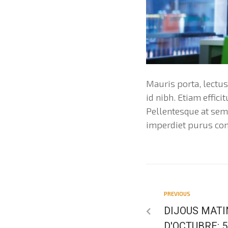
Mauris porta, lectus 
id nibh. Etiam effic
Pellentesque at semp
imperdiet purus co
PREVIOUS
DIJOUS MATI
D'OCTUBRE: 50%