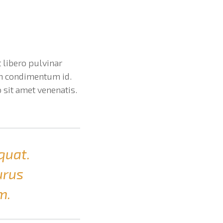
 libero pulvinar
em condimentum id.
 sit amet venenatis.
quat.
urus
m.