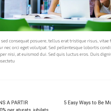
sed consequat posuere, tellus erat tristique risus, vitae f
itur nec orci eget volutpat. Sed pellentesque lobortis co
er nisi, at euismod dui. Sed quis luctus eros. Duis digni
nsectetu
NS A PARTIR
5 Easy Ways to Be M
 per aturats, jubilats,