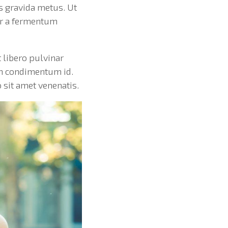
is gravida metus. Ut
or a fermentum
 libero pulvinar
em condimentum id.
 sit amet venenatis.