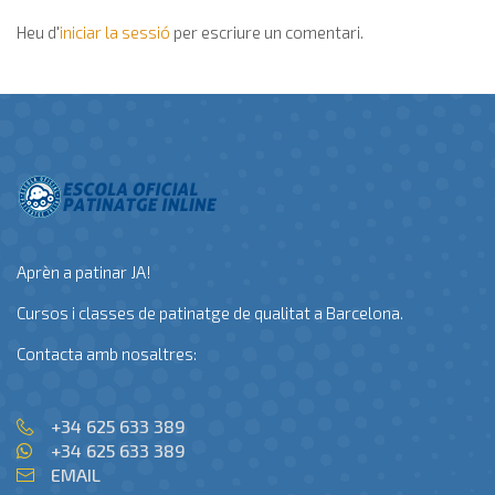
Heu d'
iniciar la sessió
per escriure un comentari.
Aprèn a patinar JA!
Cursos i classes de patinatge de qualitat a Barcelona.
Contacta amb nosaltres:
+34 625 633 389
+34 625 633 389
EMAIL