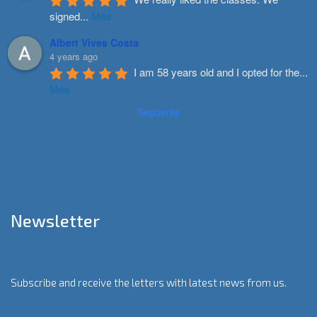
signed
...
Més
Albert Vives Costa
4 years ago
I am 58 years old and I opted for the
...
Més
Següents
Newsletter
Subscribe and receive the letters with latest news from us.