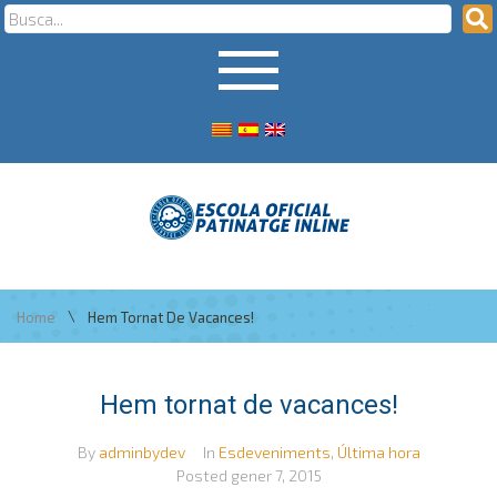
\
Home
Hem Tornat De Vacances!
Hem tornat de vacances!
By
adminbydev
In
Esdeveniments
,
Última hora
Posted
gener 7, 2015