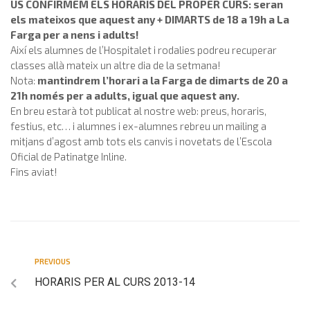
US CONFIRMEM ELS HORARIS DEL PROPER CURS: seran
els mateixos que aquest any + DIMARTS de 18 a 19h a La
Farga per a nens i adults!
Així els alumnes de l’Hospitalet i rodalies podreu recuperar
classes allà mateix un altre dia de la setmana!
Nota:
mantindrem l’horari a la Farga de dimarts de 20 a
21h només per a adults, igual que aquest any.
En breu estarà tot publicat al nostre web: preus, horaris,
festius, etc… i alumnes i ex-alumnes rebreu un mailing a
mitjans d’agost amb tots els canvis i novetats de l’Escola
Oficial de Patinatge Inline.
Fins aviat!
PREVIOUS
HORARIS PER AL CURS 2013-14