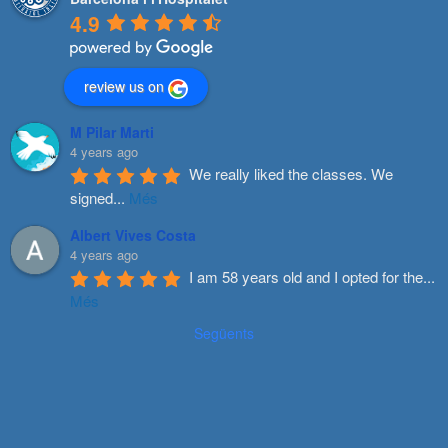
4.9
review us on
M Pilar Marti
4 years ago
We really liked the classes. We 
signed
...
Més
Albert Vives Costa
4 years ago
I am 58 years old and I opted for the
...
Més
Següents