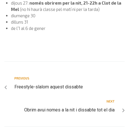
dijous 27:
només obrirem per la nit, 21-22h a Clot de la
Mel
(no hi haurà classe pel matí ni per la tarda)
diumenge 30
dilluns 31
de l’1 al 6 de gener
PREVIOUS
Freestyle-slalom aquest dissabte
NEXT
Obrim avui nomes a la nit i dissabte tot el dia