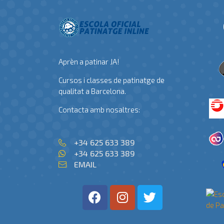
Aprèn a patinar JA!
Cursos i classes de patinatge de
qualitat a Barcelona.
Contacta amb nosaltres:
+34 625 633 389
+34 625 633 389
EMAIL