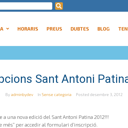
LA
HORARIS
PREUS
DUBTES
BLOG
TEN
ipcions Sant Antoni Patin
By
adminbydev
In
Sense categoria
Posted
desembre 3, 2012
e a una nova edició del Sant Antoni Patina 2012!!!
e més” per accedir al formulari d’inscripció.