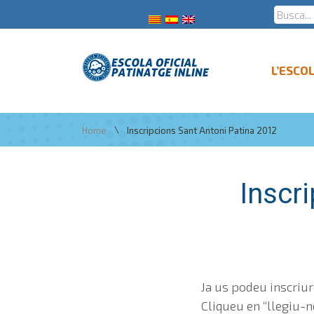
L’ESCO
\
Home
Inscripcions Sant Antoni Patina 2012
Inscr
Ja us podeu inscriur
Cliqueu en “llegiu-n