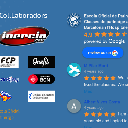
Col.laboradors
Escola Oficial de Patin
Classes de patinatge 
Barcelona i l'Hospitale
4.9
review us on
M Pilar Marti
4 years ago
We re
liked the classes. We s
Més
Albert Vives Costa
4 years ago
I am 
years old and I opted fo
Més