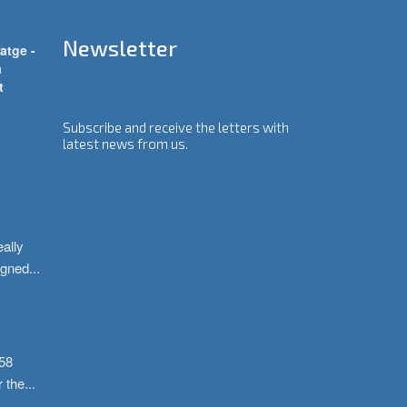
Newsletter
atge -
a
t
Subscribe and receive the letters with
latest news from us.
ally 
igned
...
58 
r the
...