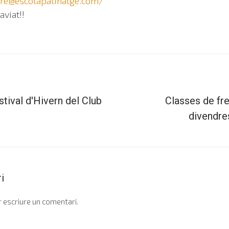
re@escolapatinatge.com
/
aviat!!
stival d'Hivern del Club
Classes de fre
divendre
i
 escriure un comentari.