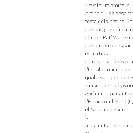
Bevolguts amics, el C
proper 13 de desembre
festa dels patins i 
patinatge en línea a
El club Patí Vic té u
patinar en un espai c
esportius.
La resposta dels pri
l’Escola creiem que 
qualsevol que ho desi
música de bollywood
Així que si aguanteu
l’Estació del Nord (
el 5 i 12 de desembre
la
festa dels patins a: