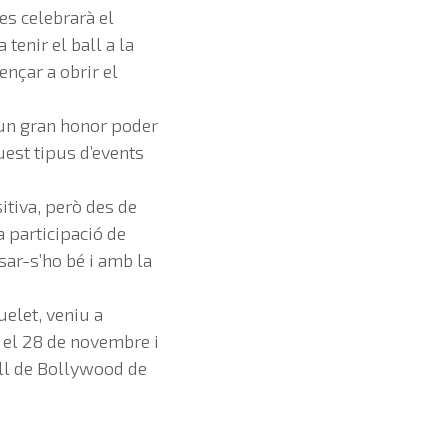
es celebrarà el
tenir el ball a la
ençar a obrir el
à un gran honor poder
uest tipus d’events
itiva, però des de
 participació de
ssar-s’ho bé i amb la
uelet, veniu a
s el 28 de novembre i
ball de Bollywood de