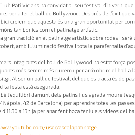
lub Patí Vic ens ha convidat al seu festival d’hivern, que 
, per a fer el ball de Bollywood. Després de l’èxit que va 
la bici creiem que aquesta és una gran oportunitat per com
 móns tan bonics com el patinatge artístic.
na gran tradició en el patinatge artístic sobre rodes i ser
obert, amb il.luminació festiva i tota la parafernalia d’aq
mers integrants del ball de Bolllywood ha estat força pos
quants més serem més riurem i per això obrim el ball a la
tgi. Al ser un ball de festival, del que es tracta és de pa
 la festa està asegurada.
 bé l’equilibri damunt dels patins i us agrada moure l’esq
C/ Nàpols, 42 de Barcelona) per aprendre totes les passe
 d’11:30 a 13h ja per anar fent boca teniu els videos del 
www.youtube.com/user/escolapatinatge
.