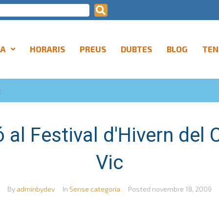
LA
HORARIS
PREUS
DUBTES
BLOG
TEN
c
ó al Festival d'Hivern del 
Vic
By
adminbydev
In
Sense categoria
Posted
novembre 18, 2009