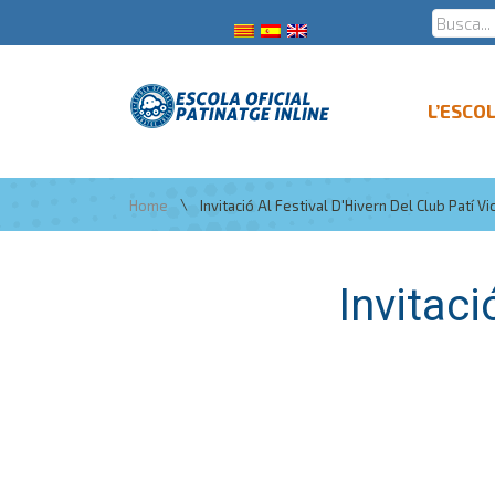
L’ESCO
\
Home
Invitació Al Festival D'Hivern Del Club Patí Vi
Invitaci