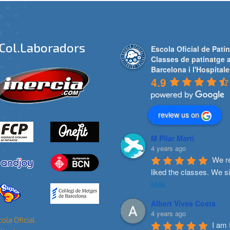
Col.laboradors
Escola Oficial de Patin
Classes de patinatge 
Barcelona i l'Hospitale
4.9
review us on
M Pilar Marti
4 years ago
We re
liked the classes. We s
Més
Albert Vives Costa
4 years ago
I am 