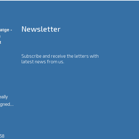
Newsletter
atge -
a
t
Subscribe and receive the letters with
latest news from us.
ally 
igned
...
58 