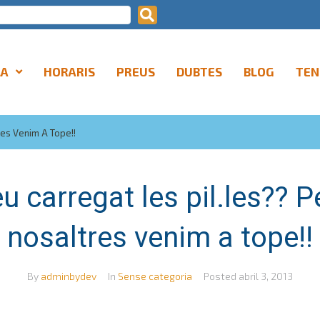
LA
HORARIS
PREUS
DUBTES
BLOG
TEN
res Venim A Tope!!
u carregat les pil.les?? 
nosaltres venim a tope!!
By
adminbydev
In
Sense categoria
Posted
abril 3, 2013