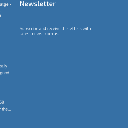
Newsletter
atge -
a
t
Subscribe and receive the letters with
latest news from us.
ally 
igned
...
58 
r the
...