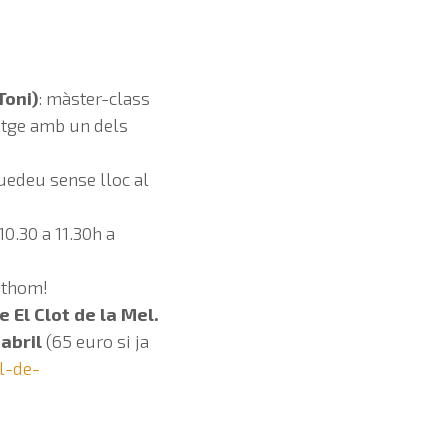
Toni)
: màster-class
atge amb un dels
quedeu sense lloc al
0.30 a 11.30h a
tothom!
e El Clot de la Mel.
’abril
(65 euro si ja
l-de-