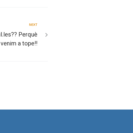
NEXT
il.les?? Perquè
 venim a tope!!