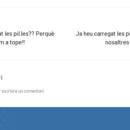
t les pil.les?? Perquè
Ja heu carregat les p
m a tope!!
nosaltres
i
 escriure un comentari.