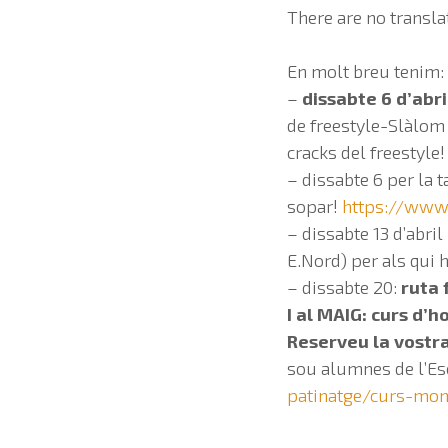
There are no transla
En molt breu tenim:
–
dissabte 6 d’abri
de freestyle-Slàlom 
cracks del freestyle!
– dissabte 6 per la 
sopar!
https://www
– dissabte 13 d’abril
E.Nord) per als qui 
– dissabte 20:
ruta 
I al MAIG: curs d’h
Reserveu la vostr
sou alumnes de l’Es
patinatge/curs-mono