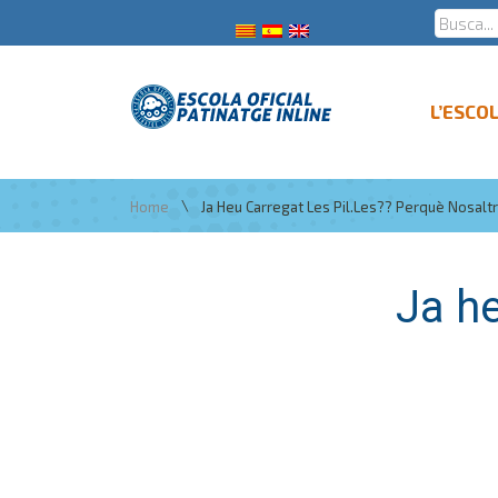
L’ESCO
\
Home
Ja Heu Carregat Les Pil.les?? Perquè Nosalt
Ja he