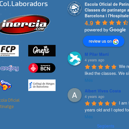
Col.laboradors
Escola Oficial de Patin
Classes de patinatge 
Barcelona i l'Hospitale
4.9
review us on
M Pilar Marti
4 years ago
We re
liked the classes. We s
Més
Albert Vives Costa
4 years ago
I am 
years old and I opted fo
Més
Següents