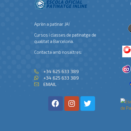
Aprèn a patinar JA!
Cursos i classes de patinatge de
qualitat a Barcelona.
Contacta amb nosaltres:
+34 625 633 389
+34 625 633 389
EMAIL