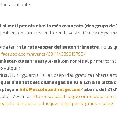
tions available.
l al matí per als nivells més avançats (dos grups de 
amb en Jon Larrucea, milloreu la vostra tècnica de patin
tarda tenim
la ruta+sopar del segon trimestre
, no us 
.facebook.com/events/601114339915795/
màster-class freestyle-slàlom
només al primer torn (1
ho vulguin
fàcil
(17h.Pg.Garcia Fària/Josep Pla), gratuïta i oberta a 
oquei línia tots els diumenges de 10 a 12h a la pista d
a plaça a
info@escolapatinatge.com
/
abans del 21 d
cola). Més info:
http://escolapatinatge.com/escola-oficia
grafic-diniciacio-a-lhoquei-linia-per-a-grans-i-petits