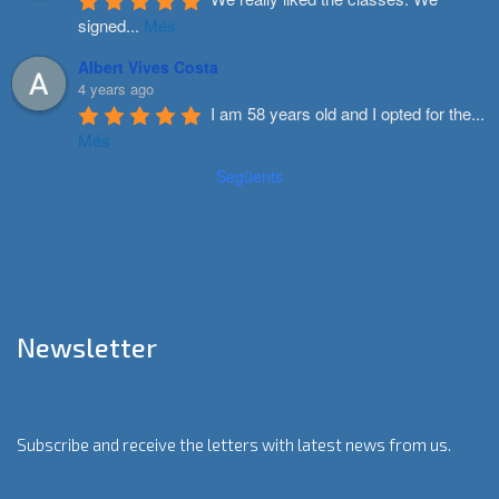
signed
...
Més
Albert Vives Costa
4 years ago
I am 58 years old and I opted for the
...
Més
Següents
Newsletter
Subscribe and receive the letters with latest news from us.