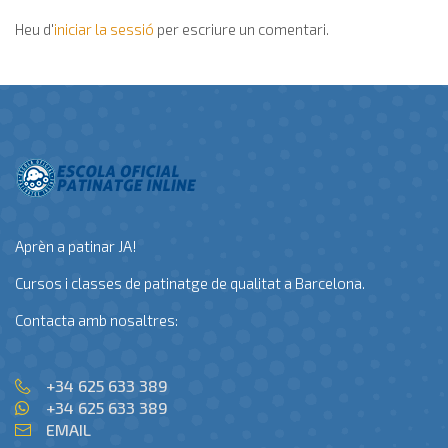
Heu d'
iniciar la sessió
per escriure un comentari.
Aprèn a patinar JA!
Cursos i classes de patinatge de qualitat a Barcelona.
Contacta amb nosaltres:
+34 625 633 389
+34 625 633 389
EMAIL