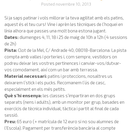
Posted
novembre 10, 2013
Si ja saps patinar i vols millorar la teva agilitat amb els patins,
aquest és el teu curs! Vine i aprèn les tècniques de l’hoquei en
línia alhora que passes una molt bona estona jugant.
Dates:
diumenges 4, 11, 18 i 25 de maig de 10h a 12h (4 sessions
de 2h)
Pista:
Clot de la Mel, C/ Andrade 40, 08018-Barcelona. La pista
compta amb valles i porteries i, com sempre, vestidors on
podreu deixar les vostres pertinences i canviar-vos/dutxar-
vos comodament, així com un bar amb terrassa.
Material necessari:
patins i proteccions, nosaltres us
deixarem l’stick i els pucks. Recomanem l’ús de casc,
especialment en els més petits.
Què s’hi ensenya:
les classes s’impartiran en dos grups
separats (nens i adults), amb un monitor per grup, basades en
exercicis de tècnica individual, tàctica i partit al final de cada
sessió.
Preu:
65 euro (+ matrícula de 12 euro si no sou alumnes de
l’Escola). Pagament per transferència bancària al compte