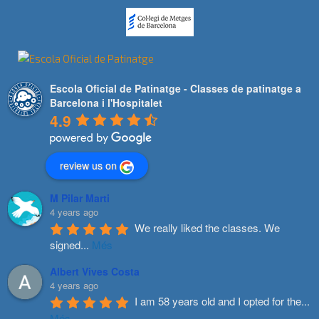
Escola Oficial de Patinatge - Classes de patinatge a
Barcelona i l'Hospitalet
4.9
review us on
M Pilar Marti
4 years ago
We really liked the classes. We 
signed
...
Més
Albert Vives Costa
4 years ago
I am 58 years old and I opted for the
...
Més