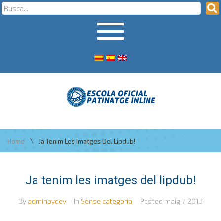
\
Home
Ja Tenim Les Imatges Del Lipdub!
Ja tenim les imatges del lipdub!
By
adminbydev
In
Sense categoria
Posted
maig 7, 2013