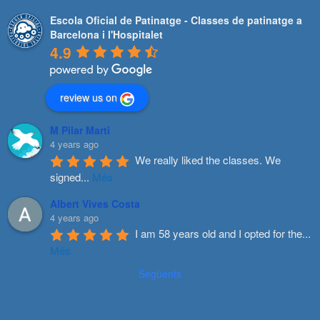
Escola Oficial de Patinatge - Classes de patinatge a
Barcelona i l'Hospitalet
4.9
review us on
M Pilar Marti
4 years ago
We really liked the classes. We 
signed
...
Més
Albert Vives Costa
4 years ago
I am 58 years old and I opted for the
...
Més
Següents