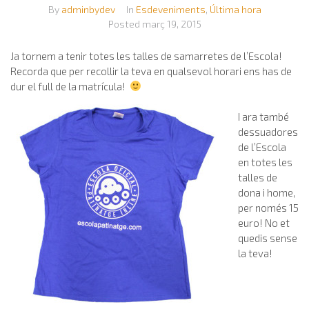
By
adminbydev
In
Esdeveniments
,
Última hora
Posted
març 19, 2015
Ja tornem a tenir totes les talles de samarretes de l’Escola!
Recorda que per recollir la teva en qualsevol horari ens has de
dur el full de la matrícula!
I ara també
dessuadores
de l’Escola
en totes les
talles de
dona i home,
per només 15
euro! No et
quedis sense
la teva!