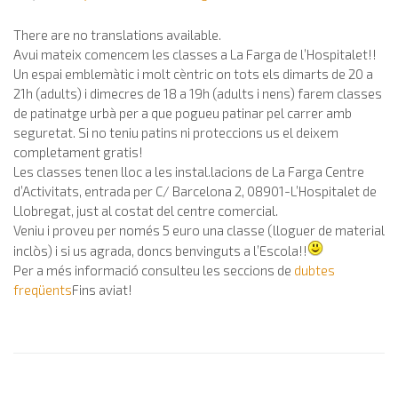
There are no translations available.
Avui mateix comencem les classes a La Farga de l’Hospitalet!!
Un espai emblemàtic i molt cèntric on tots els dimarts de 20 a
21h (adults) i dimecres de 18 a 19h (adults i nens) farem classes
de patinatge urbà per a que pogueu patinar pel carrer amb
seguretat. Si no teniu patins ni proteccions us el deixem
completament gratis!
Les classes tenen lloc a les instal.lacions de La Farga Centre
d’Activitats, entrada per C/ Barcelona 2, 08901-L’Hospitalet de
Llobregat, just al costat del centre comercial.
Veniu i proveu per només 5 euro una classe (lloguer de material
inclòs) i si us agrada, doncs benvinguts a l’Escola!!
Per a més informació consulteu les seccions de
dubtes
freqüents
Fins aviat!