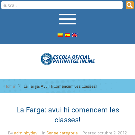
\
Home
La Farga: Avui Hi Comencem Les Classes!
La Farga: avui hi comencem les
classes!
By
adminbydev
In
Sense categoria
Posted
octubre 2, 2012