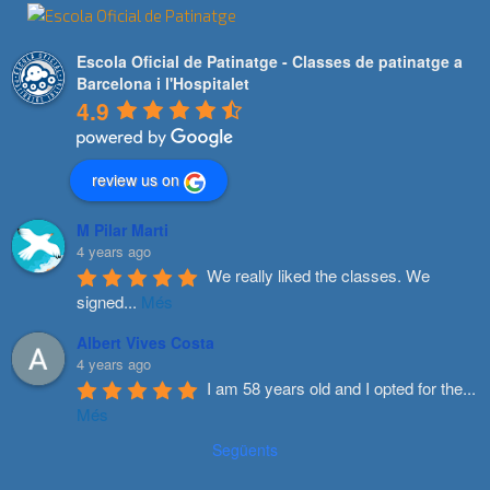
Escola Oficial de Patinatge - Classes de patinatge a
Barcelona i l'Hospitalet
4.9
review us on
M Pilar Marti
4 years ago
We really liked the classes. We 
signed
...
Més
Albert Vives Costa
4 years ago
I am 58 years old and I opted for the
...
Més
Següents