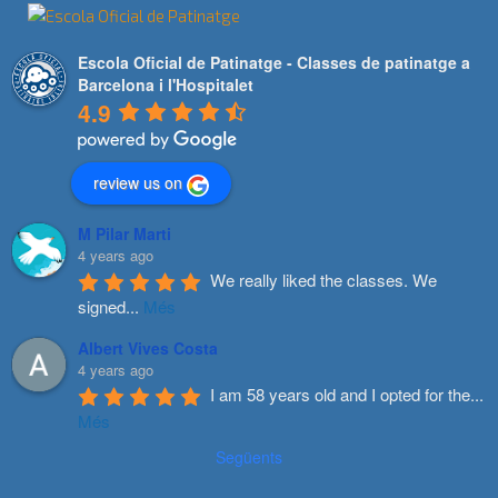
Escola Oficial de Patinatge - Classes de patinatge a
Barcelona i l'Hospitalet
4.9
review us on
M Pilar Marti
4 years ago
We really liked the classes. We 
signed
...
Més
Albert Vives Costa
4 years ago
I am 58 years old and I opted for the
...
Més
Següents