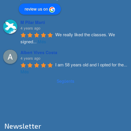
review us on
M Pilar Marti
4 years ago
We really liked the classes. We 
signed
...
Més
Albert Vives Costa
4 years ago
I am 58 years old and I opted for the
...
Més
Següents
Newsletter