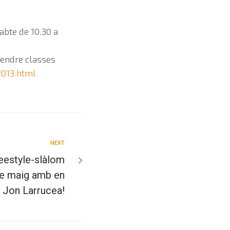
abte de 10.30 a
rendre classes
2013.html
NEXT
eestyle-slàlom
de maig amb en
Jon Larrucea!