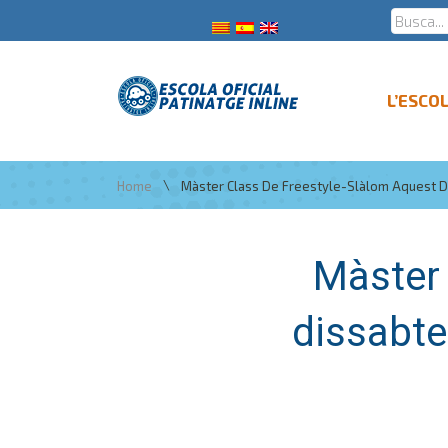
L’ESCO
\
Home
Màster Class De Freestyle-Slàlom Aquest Di
Màster 
dissabte