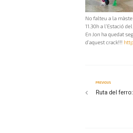
No falteu a la màste
11.30h a l’Estació de
En Jon ha quedat se
d’aquest crack!!!
htt
PREVIOUS
Ruta del ferro