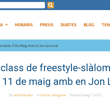
LA
HORARIS
PREUS
DUBTES
BLOG
TEN
ssabte 11 De Maig Amb En Jon Larrucea!
class de freestyle-slàlo
 11 de maig amb en Jon 
By
adminbydev
In
Sense categoria
Posted
maig 7, 2013