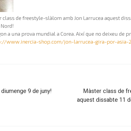
r class de freestyle-slàlom amb Jon Larrucea aquest diss
l Nord!
gon a una prova mundial a Corea. Així que no deixeu de p
p://www.inercia-shop.com/jon-larrucea-gira-por-asia-
: diumenge 9 de juny!
Màster class de fr
aquest dissabte 11 