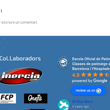
i
 escriure un comentari.
Col.laboradors
Escola Oficial de Patin
Classes de patinatge 
Barcelona i l'Hospitale
4.9
review us on
M Pilar Marti
4 years ago