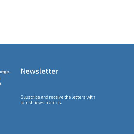
Newsletter
atge -
a
t
Subscribe and receive the letters with
latest news from us.