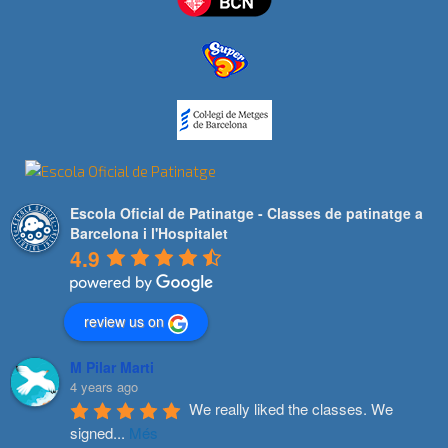
Escola Oficial de Patinatge - Classes de patinatge a
Barcelona i l'Hospitalet
4.9
review us on
M Pilar Marti
4 years ago
We really liked the classes. We 
signed
...
Més