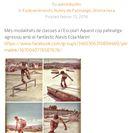
By
adminbydev
In
Esdeveniments
,
Rutes de Patinatge
,
Última hora
Posted
febrer 12, 2016
Més modalitats de classes a l’Escola!! Aquest cop patinatge
agressiu amb el fantàstic Alexis Ecija Marin!
https://www.facebook.com/groups/1460306310894460/per
malink/1670040776587678/