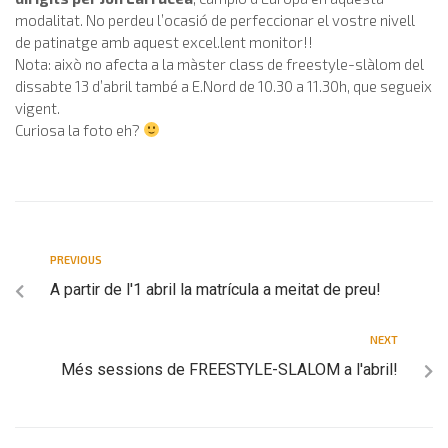
modalitat. No perdeu l’ocasió de perfeccionar el vostre nivell
de patinatge amb aquest excel.lent monitor!!
Nota: això no afecta a la màster class de freestyle-slàlom del
dissabte 13 d’abril també a E.Nord de 10.30 a 11.30h, que segueix
vigent.
Curiosa la foto eh?
PREVIOUS
A partir de l'1 abril la matrícula a meitat de preu!
NEXT
Més sessions de FREESTYLE-SLALOM a l'abril!