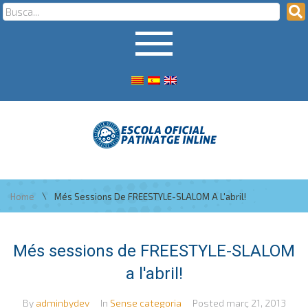
\
Home
Més Sessions De FREESTYLE-SLALOM A L'abril!
Més sessions de FREESTYLE-SLALOM
a l'abril!
By
adminbydev
In
Sense categoria
Posted
març 21, 2013