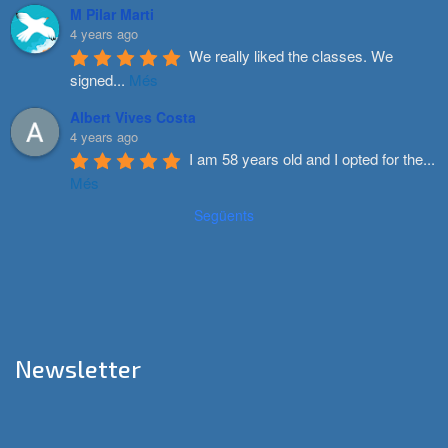
M Pilar Marti
4 years ago
We really liked the classes. We 
signed
...
Més
Albert Vives Costa
4 years ago
I am 58 years old and I opted for the
...
Més
Següents
Newsletter