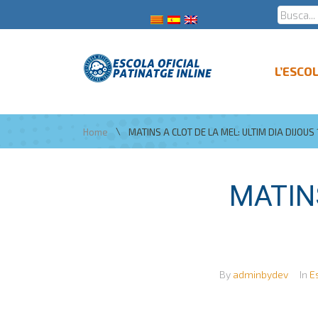
L’ESCO
\
Home
MATINS A CLOT DE LA MEL: ULTIM DIA DIJOUS 
MATINS
By
adminbydev
In
E