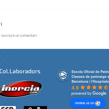
i
 escriure un comentari.
Col.laboradors
Escola Oficial de Patin
Classes de patinatge 
Barcelona i l'Hospitale
4.9
review us on