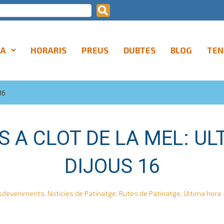
LA
HORARIS
PREUS
DUBTES
BLOG
TEN
16
 A CLOT DE LA MEL: UL
DIJOUS 16
sdeveniments
,
Noticies de Patinatge
,
Rutes de Patinatge
,
Última hora