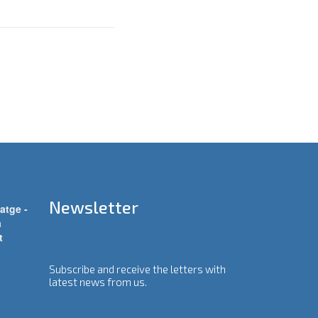
Newsletter
atge -
a
t
Subscribe and receive the letters with
latest news from us.