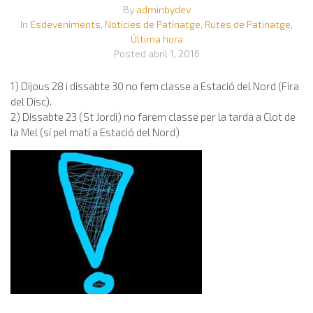
By
adminbydev
In
Esdeveniments
,
Noticies de Patinatge
,
Rutes de Patinatge
,
Última hora
Posted
abril 1, 2016
1) Dijous 28 i dissabte 30 no fem classe a Estació del Nord (Fira
del Disc).
2) Dissabte 23 (St Jordi) no farem classe per la tarda a Clot de
la Mel (sí pel matí a Estació del Nord)