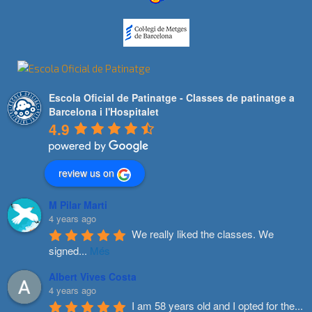
Escola Oficial de Patinatge - Classes de patinatge a
Barcelona i l'Hospitalet
4.9
review us on
M Pilar Marti
4 years ago
We really liked the classes. We 
signed
...
Més
Albert Vives Costa
4 years ago
I am 58 years old and I opted for the
...