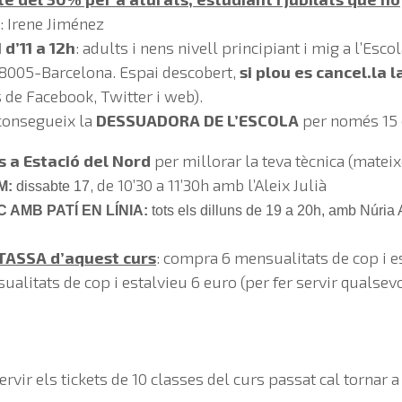
 Irene Jiménez
d’11 a 12h
: adults i nens nivell principiant i mig a l’Esco
08005-Barcelona. Espai descobert,
si plou es cancel.la l
de Facebook, Twitter i web).
 consegueix la
DESSUADORA DE L’ESCOLA
per
només 15 
s a Estació del Nord
per millorar la teva tècnica (mateix
,
de 10’30 a 11’30h amb l’Aleix Julià
M:
dissabte 17
 AMB PATÍ EN LÍNIA:
tots els dilluns
de 19 a 20h, amb Núria
TASSA d’aquest curs
: compra 6 mensualitats de cop i e
alitats de cop i estalvieu 6 euro (per fer servir qualsevo
servir els tickets de 10 classes del curs passat cal tornar 