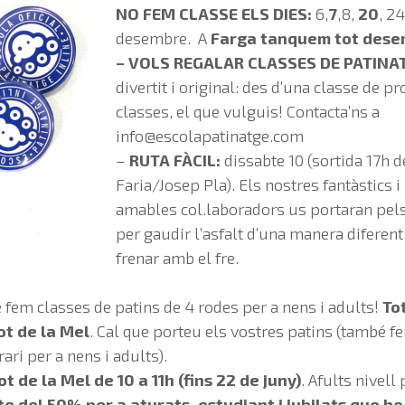
NO FEM CLASSE ELS DIES:
6,
7
,8,
20
, 2
desembre. A
Farga tanquem tot dese
– VOLS REGALAR CLASSES DE PATINA
divertit i original: des d’una classe de pro
classes, el que vulguis! Contacta’ns a
info@escolapatinatge.com
–
RUTA FÀCIL:
dissabte 10 (sortida 17h d
Faria/Josep Pla). Els nostres fantàstics i
amables col.laboradors us portaran pels 
per gaudir l’asfalt d’una manera diferent
frenar amb el fre.
 fem classes de patins de 4 rodes per a nens i adults!
Tot
ot de la Mel
. Cal que porteu els vostres patins (també f
rari per a nens i adults).
ot de la Mel de 10 a 11h (fins 22 de juny)
. Afults nivell 
 del 50% per a aturats, estudiant i jubilats que ho