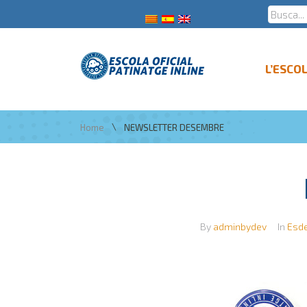
L’ESCO
\
Home
NEWSLETTER DESEMBRE
By
adminbydev
In
Esd