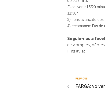
de 25 euro.
2) cal venir 15/20 minu
11:30h
3) nens avançats: dos 
4) recomanem l’ús de c
Seguiu-nos a faceb
descomptes, ofertes 
Fins aviat
PREVIOUS
FARGA: volvem