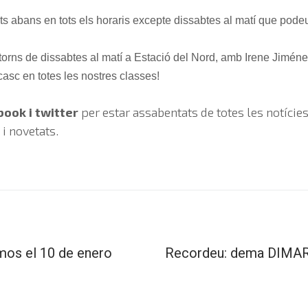
ts abans en tots els horaris excepte dissabtes al matí que podeu
torns de dissabtes al matí a Estació del Nord, amb Irene Jimén
asc en totes les nostres classes!
ook i twitter
per estar assabentats de totes les notícies
i novetats.
os el 10 de enero
Recordeu: dema DIMART