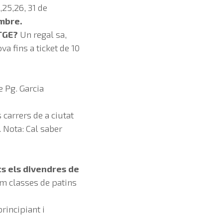
4,25,26, 31 de
mbre.
TGE?
Un regal sa,
va fins a ticket de 10
e Pg. Garcia
carrers de a ciutat
. Nota: Cal saber
s els divendres de
em classes de patins
principiant i