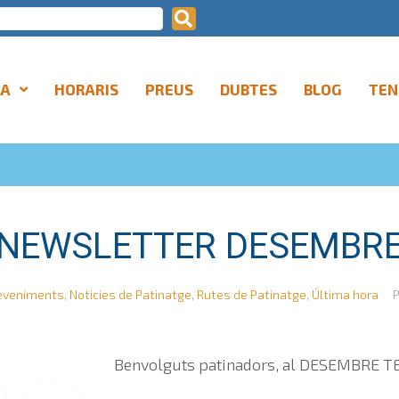
LA
HORARIS
PREUS
DUBTES
BLOG
TEN
NEWSLETTER DESEMBR
eveniments
,
Noticies de Patinatge
,
Rutes de Patinatge
,
Última hora
Benvolguts patinadors, al DESEMBRE T