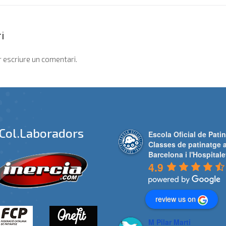
i
 escriure un comentari.
Col.laboradors
Escola Oficial de Patin
Classes de patinatge 
Barcelona i l'Hospitale
4.9
review us on
M Pilar Marti