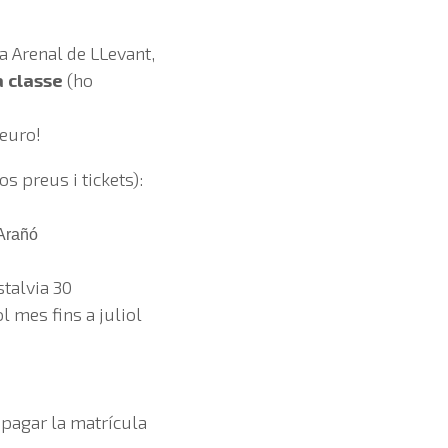
la Arenal de LLevant,
a classe
(ho
euro!
os preus i tickets):
 Arañó
stalvia 30
l mes fins a juliol
a pagar la matrícula