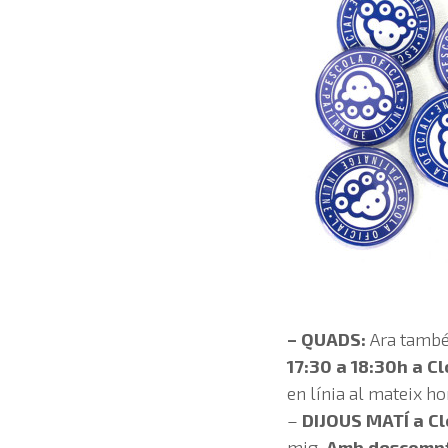
– QUADS:
Ara també
17:30 a 18:30h a Cl
en línia al mateix ho
–
DIJOUS MATÍ
a Cl
mig.
Amb descompte