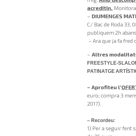
acreditin.
Monitora:
–
DIUMENGES MATI 
C/ Bac de Roda 33, 
publiquem 2h abans 
– Ara que ja fa fred
–
Altres modalitat
FREESTYLE-SLALO
PATINATGE ARTÍSTIC
– Aprofiteu l’
OFER
euro; compra 3 mensu
2017).
– Recordeu:
1) Per a seguir fent 