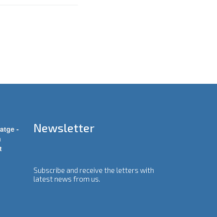
Newsletter
atge -
a
t
Subscribe and receive the letters with
latest news from us.