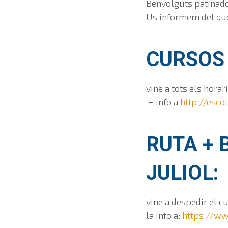
Benvolguts patinado
Us informem del que
CURSOS 
vine a tots els horar
+ info a
http://esco
RUTA + 
JULIOL:
vine a despedir el cu
la info a:
https://w