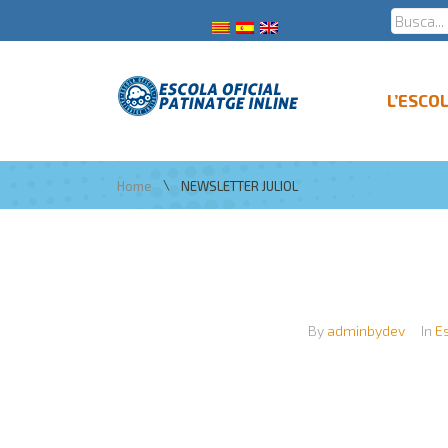
L’ESCO
\
Home
NEWSLETTER JULIOL
By
adminbydev
In
E