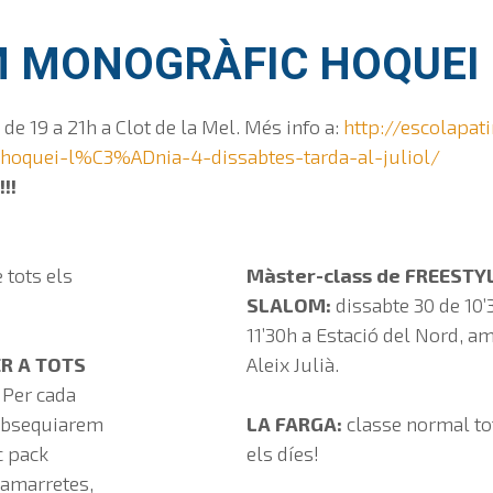
 MONOGRÀFIC HOQUEI 
 de 19 a 21h a Clot de la Mel. Més info a:
http://escolapat
oquei-l%C3%ADnia-4-dissabtes-tarda-al-juliol/
!!
 tots els
Màster-class de FREESTY
SLALOM:
dissabte 30 de 10’
11’30h a Estació del Nord, a
R A TOTS
Aleix Julià.
: Per cada
 obsequiarem
LA FARGA:
classe normal to
c pack
els díes!
samarretes,