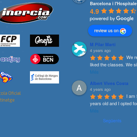
Barcelona i l'Hospitale
4.9
review us on
M Pilar Marti
4 years ago
We re
liked the classes. We s
Més
Albert Vives Costa
4 years ago
I am 
years old and I opted fo
Més
Següents