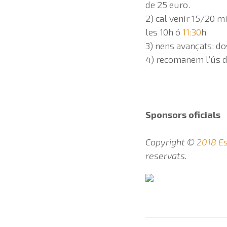
de 25 euro.
2) cal venir 15/20 m
les 10h ó
11:30
h
3) nens avançats: do
4) recomanem l’ús de
Sponsors oficials
Copyright ©
2018 Es
reservats.