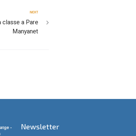
NEXT
a classe a Pare
Manyanet
Newsletter
atge -
a