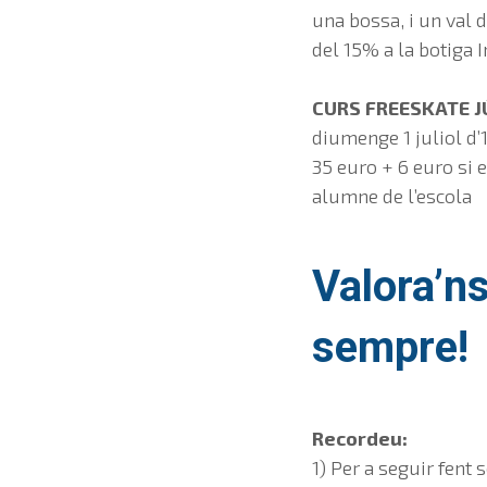
una bossa, i un val
del 15% a la botiga I
CURS FREESKATE J
diumenge 1 juliol d’1
35 euro + 6 euro si 
alumne de l’escola
Valora’ns
sempre!
Recordeu:
1) Per a seguir fent 