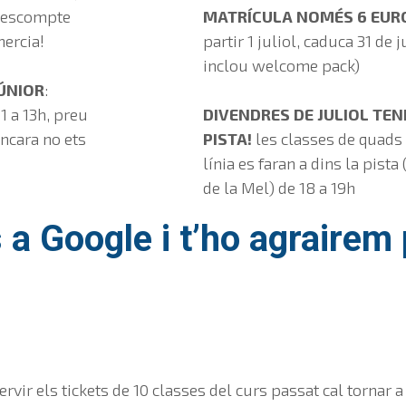
 descompte
MATRÍCULA NOMÉS 6 EUR
nercia!
partir 1 juliol, caduca 31 de j
inclou welcome pack)
ÚNIOR
:
1 a 13h, preu
DIVENDRES DE JULIOL TEN
encara no ets
PISTA!
les classes de quads 
línia es faran a dins la pista 
de la Mel) de 18 a 19h
 a Google i t’ho agrairem
servir els tickets de 10 classes del curs passat cal tornar 