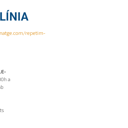
LÍNIA
inatge.com/repetim-
LE-
30h a
mb
ts