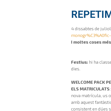
REPETIM
4 dissabtes de juliol
monogr%C3%A0fic-h
I moltes coses més!
Festius:
hi ha classe
dies.
WELCOME PACK PE
ELS MATRICULATS
nova matrícula, us
amb aquest fantàsti
consistent en dúes 