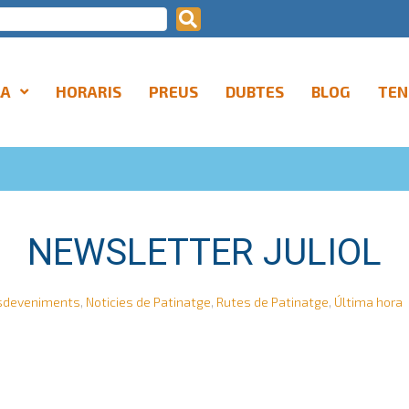
LA
HORARIS
PREUS
DUBTES
BLOG
TEN
NEWSLETTER JULIOL
sdeveniments
,
Noticies de Patinatge
,
Rutes de Patinatge
,
Última hora