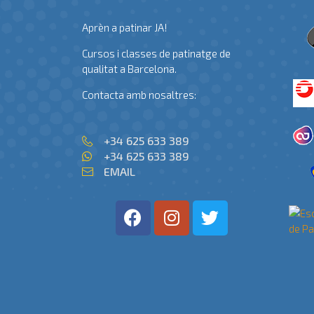
Aprèn a patinar JA!
Cursos i classes de patinatge de
qualitat a Barcelona.
Contacta amb nosaltres:
+34 625 633 389
+34 625 633 389
EMAIL