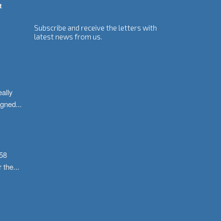
t
Subscribe and receive the letters with
latest news from us.
ally 
igned
...
58 
r the
...