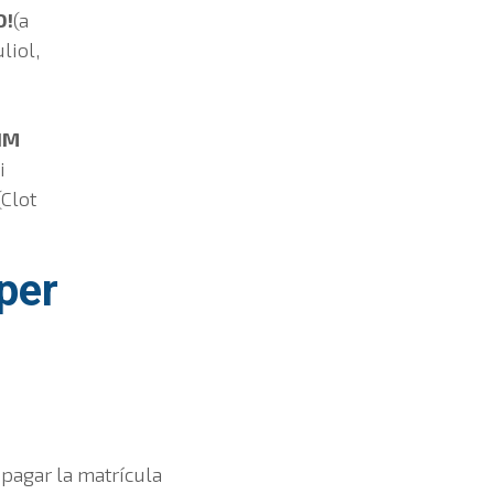
O!
(a
uliol,
IM
i
(Clot
 per
a pagar la matrícula