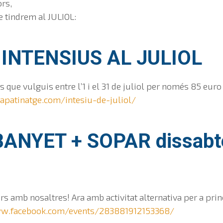
rs,
 tindrem al JULIOL:
INTENSIUS AL JULIOL
is que vulguis entre l’1 i el 31 de juliol per només 85 euro
lapatinatge.com/intesiu-de-juliol/
BANYET + SOPAR dissabt
rs amb nosaltres! Ara amb activitat alternativa per a prin
ww.facebook.com/events/283881912153368/